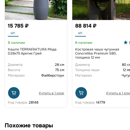
15 785 ₽
88 814 ₽
шт.
шт.
В наличии
В наличии
Кашпо TERRAFAKTURA Мода
Костровая чаша чугунная
D28x75 Арктик Грей
Concretika Premium S80,
толщина 12 мм
Диаметр
28 см
Диаметр
80 с
Высота
75 см
Толщина чаши
12 м
Материал
Файберстоун
Материал
Чугу
Купить в 1 клик
Купить в 1 кли
Код товара:
28148
Код товара:
14779
Похожие товары