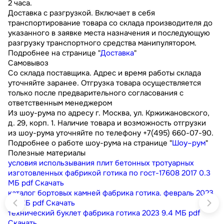
2 часа.
Доставка с разгрузкой. Включает в себя
транспортирование товара со склада производителя до
указанного в заявке места назначения и последующую
разгрузку транспортного средства манипулятором.
Подробнее на странице "
Доставка
"
Самовывоз
Со склада поставщика. Адрес и время работы склада
уточняйте заранее. Отгрузка товара осуществляется
только после предварительного согласования с
ответственным менеджером
Из шоу-рума по адресу г. Москва, ул. Кржижановского,
д. 29, корп. 1. Наличие товара и возможность отгрузки
из шоу-рума уточняйте по телефону +7(495) 660-07-90.
Подробнее о работе шоу-рума на странице "
Шоу–рум
"
Полезные материалы
условия использывания плит бетонных тротуарных
изготовленных фабрикой готика по гост-17608 2017
0.3
МБ
pdf
Скачать
каталог бортовых камней фабрика готика. февраль 2023
9.1 МБ
pdf
Скачать
технический буклет фабрика готика 2023
9.4 МБ
pdf
Скачать