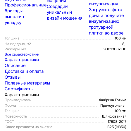
мощения
визуализация
Профессиональные
Создадим
Загрузите фото
бригады
уникальный
дома и получите
выполнят
дизайн мощения
визуализацию
укладку
тротуарной
плитки во дворе
Толщина
100 мм
На поддоне, м2
8,1
Размеры, мм
900x300x100
Все характеристики
Характеристики
Описание
Доставка и оплата
Отзывы
Полезные материалы
Сертификаты
Характеристики
Производитель
Фабрика Готика
Форма
Прямоугольная
Толщина
100 мм
Поверхность
Шлифованная
ГОСТ
17608-2017
Класс прочности на сжатие
В25 (М350)