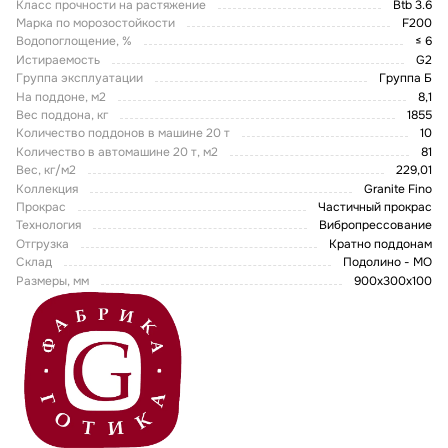
Класс прочности на растяжение
Btb 3.6
Марка по морозостойкости
F200
Водопоглощение, %
≤ 6
Истираемость
G2
Группа эксплуатации
Группа Б
На поддоне, м2
8,1
Вес поддона, кг
1855
Количество поддонов в машине 20 т
10
Количество в автомашине 20 т, м2
81
Вес, кг/м2
229,01
Коллекция
Granite Fino
Прокрас
Частичный прокрас
Технология
Вибропрессование
Отгрузка
Кратно поддонам
Склад
Подолино - МО
Размеры, мм
900x300x100