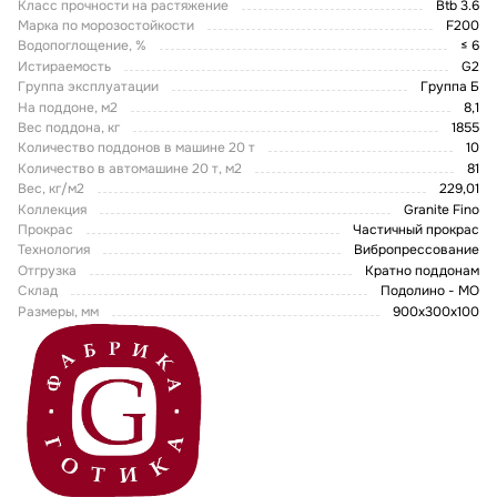
Класс прочности на растяжение
Btb 3.6
Марка по морозостойкости
F200
Водопоглощение, %
≤ 6
Истираемость
G2
Группа эксплуатации
Группа Б
На поддоне, м2
8,1
Вес поддона, кг
1855
Количество поддонов в машине 20 т
10
Количество в автомашине 20 т, м2
81
Вес, кг/м2
229,01
Коллекция
Granite Fino
Прокрас
Частичный прокрас
Технология
Вибропрессование
Отгрузка
Кратно поддонам
Склад
Подолино - МО
Размеры, мм
900x300x100