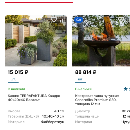
Хит
15 015 ₽
88 814 ₽
шт.
шт.
В наличии
В наличии
Кашпо TERRAFAKTURA Квадро
Костровая чаша чугунная
40x40x40 Базальт
Concretika Premium S80,
толщина 12 мм
Высота
40 см
Диаметр
80 с
Габариты (ДxШxВ)
40x40x40 см
Толщина чаши
12 м
Материал
Файберстоун
Материал
Чугу