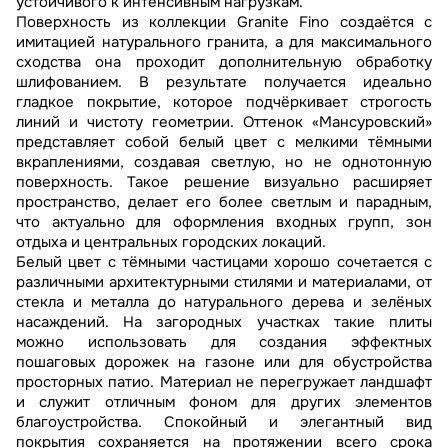
устойчивого к интенсивным нагрузкам.
Поверхность из коллекции Granite Fino создаётся с
имитацией натурального гранита, а для максимального
сходства она проходит дополнительную обработку
шлифованием. В результате получается идеально
гладкое покрытие, которое подчёркивает строгость
линий и чистоту геометрии. Оттенок «Мансуровский»
представляет собой белый цвет с мелкими тёмными
вкраплениями, создавая светлую, но не однотонную
поверхность. Такое решение визуально расширяет
пространство, делает его более светлым и парадным,
что актуально для оформления входных групп, зон
отдыха и центральных городских локаций.
Белый цвет с тёмными частицами хорошо сочетается с
различными архитектурными стилями и материалами, от
стекла и металла до натурального дерева и зелёных
насаждений. На загородных участках такие плиты
можно использовать для создания эффектных
пошаговых дорожек на газоне или для обустройства
просторных патио. Материал не перегружает ландшафт
и служит отличным фоном для других элементов
благоустройства. Спокойный и элегантный вид
покрытия сохраняется на протяжении всего срока