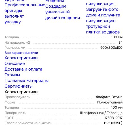
мощения
визуализация
Профессиональные
Создадим
Загрузите фото
бригады
уникальный
дома и получите
выполнят
дизайн мощения
визуализацию
укладку
тротуарной
плитки во дворе
Толщина
100 мм
На поддоне, м2
8,1
Размеры, мм
900x300x100
Все характеристики
Характеристики
Описание
Доставка и оплата
Отзывы
Полезные материалы
Сертификаты
Характеристики
Производитель
Фабрика Готика
Форма
Прямоугольная
Толщина
100 мм
Поверхность
Шлифованная / Терраццо
ГОСТ
17608-2017
Класс прочности на сжатие
В25 (М350)