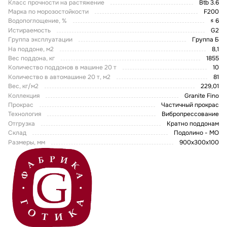
Класс прочности на растяжение
Btb 3.6
Марка по морозостойкости
F200
Водопоглощение, %
≤ 6
Истираемость
G2
Группа эксплуатации
Группа Б
На поддоне, м2
8,1
Вес поддона, кг
1855
Количество поддонов в машине 20 т
10
Количество в автомашине 20 т, м2
81
Вес, кг/м2
229,01
Коллекция
Granite Fino
Прокрас
Частичный прокрас
Технология
Вибропрессование
Отгрузка
Кратно поддонам
Склад
Подолино - МО
Размеры, мм
900x300x100