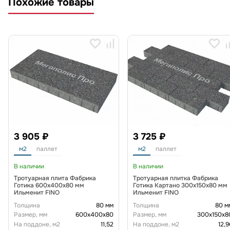
Похожие товары
3 905 ₽
3 725 ₽
м2
паллет
м2
паллет
В наличии
В наличии
Тротуарная плита Фабрика
Тротуарная плитка Фабрика
Готика 600х400х80 мм
Готика Картано 300х150х80 мм
Ильменит FINO
Ильменит FINO
Толщина
80 мм
Толщина
80 м
Размер, мм
600х400х80
Размер, мм
300х150х8
На поддоне, м2
11,52
На поддоне, м2
12,9