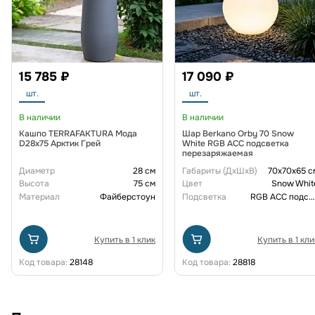
15 785 ₽
17 090 ₽
шт.
шт.
В наличии
В наличии
Кашпо TERRAFAKTURA Мода
Шар Berkano Orby 70 Snow
D28x75 Арктик Грей
White RGB ACC подсветка
перезаряжаемая
Диаметр
28 см
Габариты (ДxШxВ)
70x70x65 с
Высота
75 см
Цвет
Snow Whit
Материал
Файберстоун
Подсветка
RGB ACC подсветка перезаряжаемая
Купить в 1 клик
Купить в 1 кли
Код товара:
28148
Код товара:
28818