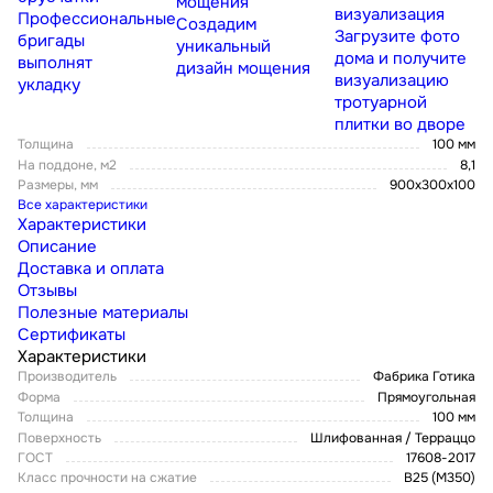
мощения
визуализация
Профессиональные
Создадим
Загрузите фото
бригады
уникальный
дома и получите
выполнят
дизайн мощения
визуализацию
укладку
тротуарной
плитки во дворе
Толщина
100 мм
На поддоне, м2
8,1
Размеры, мм
900x300x100
Все характеристики
Характеристики
Описание
Доставка и оплата
Отзывы
Полезные материалы
Сертификаты
Характеристики
Производитель
Фабрика Готика
Форма
Прямоугольная
Толщина
100 мм
Поверхность
Шлифованная / Терраццо
ГОСТ
17608-2017
Класс прочности на сжатие
В25 (М350)