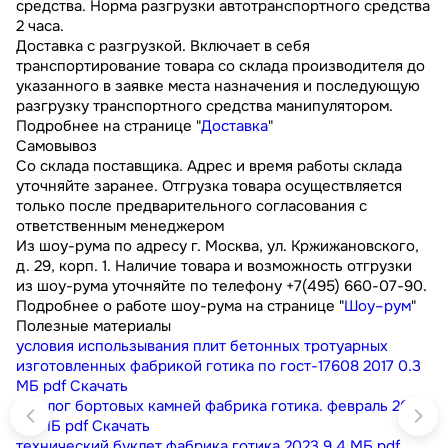
средства. Норма разгрузки автотранспортного средства
2 часа.
Доставка с разгрузкой. Включает в себя
транспортирование товара со склада производителя до
указанного в заявке места назначения и последующую
разгрузку транспортного средства манипулятором.
Подробнее на странице "
Доставка
"
Самовывоз
Со склада поставщика. Адрес и время работы склада
уточняйте заранее. Отгрузка товара осуществляется
только после предварительного согласования с
ответственным менеджером
Из шоу-рума по адресу г. Москва, ул. Кржижановского,
д. 29, корп. 1. Наличие товара и возможность отгрузки
из шоу-рума уточняйте по телефону +7(495) 660-07-90.
Подробнее о работе шоу-рума на странице "
Шоу–рум
"
Полезные материалы
условия использывания плит бетонных тротуарных
изготовленных фабрикой готика по гост-17608 2017
0.3
МБ
pdf
Скачать
каталог бортовых камней фабрика готика. февраль 2023
9.1 МБ
pdf
Скачать
технический буклет фабрика готика 2023
9.4 МБ
pdf