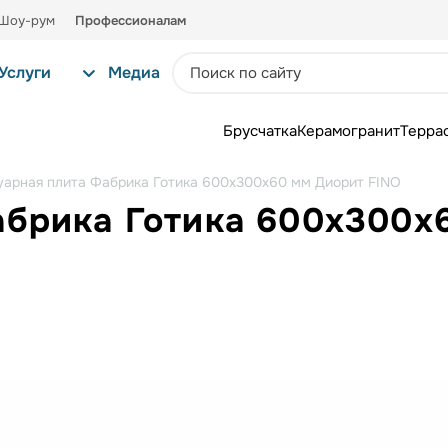
Шоу-рум
Профессионалам
Услуги
Медиа
Брусчатка
Керамогранит
Терра
уарная плита Фабрика Готика 600х300х60 мм Диорит FINO
абрика Готика 600х300х