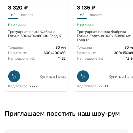
3 320 ₽
3 135 ₽
м2
паллет
м2
паллет
В наличии
В наличии
Тротуарная плита Фабрика
Тротуарная плитка Фабрика
Готика 600х400х80 мм Голд 17
Готика Картано 300х150х80 мм
Голд 17
Толщина
80 мм
Толщина
80 м
Размер, мм
600х400х80
Размер, мм
300х150х8
На поддоне, м2
11,52
На поддоне, м2
12,9
Купить в 1 клик
Купить в 1 кли
Код товара:
22271
Код товара:
22199
Приглашаем посетить наш шоу-рум