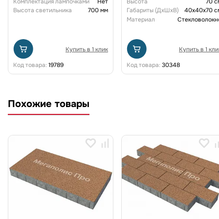
Комплектация лампочками
Нет
Высота
70 с
Высота светильника
700 мм
Габариты (ДxШxВ)
40x40x70 с
Материал
Стекловолокн
Купить в 1 клик
Купить в 1 кли
Код товара:
19789
Код товара:
30348
Похожие товары