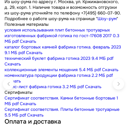
Из шоу-рума по адресу г. Москва, ул. Кржижановского,
д. 29, корп. 1. Наличие товара и возможность отгрузки
из шоу-рума уточняйте по телефону +7(495) 660-07-90.
Подробнее о работе шоу-рума на странице "
Шоу–рум
"
Полезные материалы
условия использывания плит бетонных тротуарных
изготовленных фабрикой готика по гост-17608 2017
0.3
МБ
pdf
Скачать
каталог бортовых камней фабрика готика. февраль 2023
9.1 МБ
pdf
Скачать
технический буклет фабрика готика 2023
9.4 МБ
pdf
Скачать
коллекционные элементы мощения
5.4 МБ
pdf
Скачать
номенклатура продукции фабрика готика
2.2 МБ
pdf
Скачать
прайс-лист фабрика готика
3.2 МБ
pdf
Скачать
Сертификаты
Сертификат соответствия. Камни бетонные бортовые
1
МБ
pdf
Скачать
Сертификат соответствия. Плиты бетонные тротуарные
5.5 МБ
pdf
Скачать
Оплата и доставка