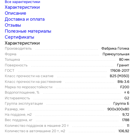
Все характеристики
Характеристики
Описание
Доставка и оплата
Отзывы
Полезные материалы
Сертификаты
Характеристики
Производитель
Фабрика Готика
Форма
Прямоугольная
Толщина
80 мм
Поверхность
Гранит
ГОСТ
17608-2017
Класс прочности на сжатие
В25 (М350)
Класс прочности на растяжение
Btb 3.6
Марка по морозостойкости
F200
Водопоглощение, %
≤ 6
Истираемость
G2
Группа эксплуатации
Группа Б
Размер, мм
900x300x80
На поддоне, м2
9,72
Вес поддона, кг
1788
Количество поддонов в машине 20 т
11
Количество в автомашине 20 т, м2
106,92