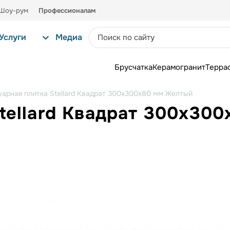
Шоу-рум
Профессионалам
Услуги
Медиа
Брусчатка
Керамогранит
Терра
уарная плитка Stellard Квадрат 300x300x80 мм Желтый
Stellard Квадрат 300x30