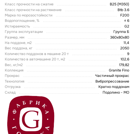
Класс прочности на сжатие
В25 (М350)
Класс прочности на растяжение
Btb 3.6
Марка по морозостойкости
F200
Водопоглощение, %
≤ 6
Истираемость
G2
Группа эксплуатации
Группа Б
Размер, мм
360x80x80
На поддоне, м2
11,4
Вес поддона, кг
2050
Количество поддонов в машине 20 т
9
Количество в автомашине 20 т, м2
102,6
Вес, кг/м2
179,82
Коллекция
Granite Fino
Прокрас
Частичный прокрас
Технология
Вибропрессование
Отгрузка
Кратно поддонам
Склад
Подолино - МО