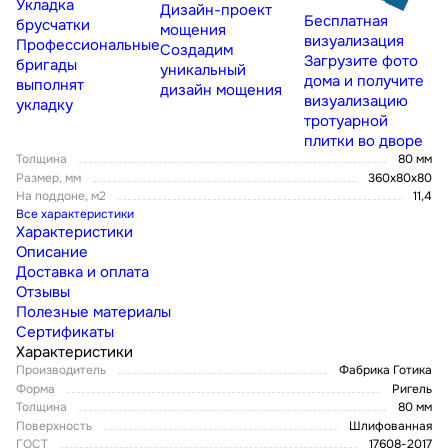
Укладка
Дизайн-проект
Бесплатная
брусчатки
мощения
визуализация
Профессиональные
Создадим
Загрузите фото
бригады
уникальный
дома и получите
выполнят
дизайн мощения
визуализацию
укладку
тротуарной
плитки во дворе
Толщина
80 мм
Размер, мм
360x80x80
На поддоне, м2
11,4
Все характеристики
Характеристики
Описание
Доставка и оплата
Отзывы
Полезные материалы
Сертификаты
Характеристики
Производитель
Фабрика Готика
Форма
Ригель
Толщина
80 мм
Поверхность
Шлифованная
ГОСТ
17608-2017