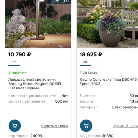
10 790 ₽
18 625 ₽
шт.
шт.
В наличии
Под заказ
Ландшафтный светильник
Кашпо Concretika Гира D50H43
Barclay Street Maytoni O013FL-
Грине 7006
L9B цвет Черный
Комплектация лампочками
Нет
Диаметр
50 с
Высота светильника
500 мм
Высота
43 с
Материал
Стекловолокн
Купить в 1 клик
Купить в 1 кли
Код товара:
24099
Код товара:
30380