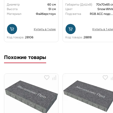
Диаметр
60 см
Габариты (ДxШxВ)
70x70x65 с
Высота
51 см
Цвет
Snow Whit
Материал
Файберстоун
Подсветка
RGB ACC подсветка перезаряжаемая
Купить в 1 клик
Купить в 1 кли
Код товара:
28106
Код товара:
28818
Похожие товары