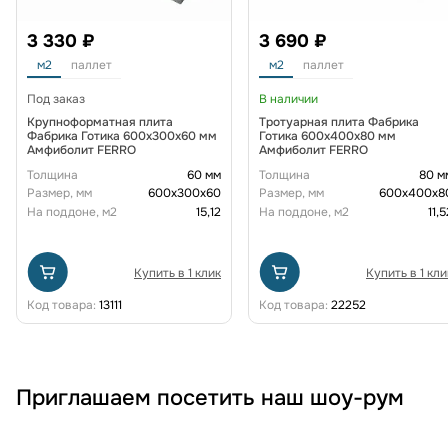
3 330 ₽
3 690 ₽
м2
паллет
м2
паллет
Под заказ
В наличии
Крупноформатная плита
Тротуарная плита Фабрика
Фабрика Готика 600х300х60 мм
Готика 600х400х80 мм
Амфиболит FERRO
Амфиболит FERRO
Толщина
60 мм
Толщина
80 м
Размер, мм
600х300х60
Размер, мм
600х400х8
На поддоне, м2
15,12
На поддоне, м2
11,5
Купить в 1 клик
Купить в 1 кли
Код товара:
13111
Код товара:
22252
Приглашаем посетить наш шоу-рум