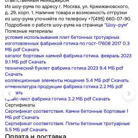
ответственным менеджером
Из шоу-рума по адресу г. Москва, ул. Кржижановского,
д. 29, корп. 1. Наличие товара и возможность отгрузки
из шоу-рума уточняйте по телефону +7(495) 660-07-90.
Подробнее о работе шоу-рума на странице "
Шоу–рум
"
Полезные материалы
условия использывания плит бетонных тротуарных
изготовленных фабрикой готика по гост-17608 2017
0.3
МБ
pdf
Скачать
каталог бортовых камней фабрика готика. февраль 2023
9.1 МБ
pdf
Скачать
технический буклет фабрика готика 2023
9.4 МБ
pdf
Скачать
коллекционные элементы мощения
5.4 МБ
pdf
Скачать
номенклатура продукции фабрика готика
2.2 МБ
pdf
Скачать
прайс-лист фабрика готика
3.2 МБ
pdf
Скачать
Сертификаты
Сертификат соответствия. Камни бетонные бортовые
1
МБ
pdf
Скачать
Сертификат соответствия. Плиты бетонные тротуарные
5.5 МБ
pdf
Скачать
Оплата и доставка