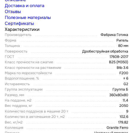
Доставка и оплата
Отзывы
Полезные материалы
Сертификаты
Характеристики
Производитель
Фабрика Готика
Форма
Ригель
Толщина
80 мм
Поверхность
Дробеструйная обработка
ГОСТ
17608-2017
Класс прочности на сжатие
В25 (М350)
Класс прочности на растяжение
Btb 3.6
Марка по морозостойкости
F200
Водопоглощение, %
≤ 6
Истираемость
G2
Группа эксплуатации
Группа Б
Размер, мм
360x80x80
На поддоне, м2
11,4
Вес поддона, кг
2050
Количество поддонов в машине 20 т
9
Количество в автомашине 20 т, м2
102,6
Вес, кг/м2
179,82
Коллекция
Granite Ferro