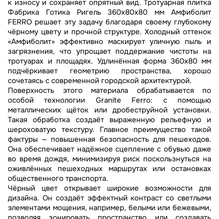
к износу и сохраняет опрятный вид. Тротуарная плитка
Фабрика Готика Ригель 360х80х80 мм Амфиболит
FERRO решает эту задачу благодаря своему глубокому
чёрному цвету и прочной структуре. Холодный оттенок
«Амфиболит» эффективно маскирует уличную пыль и
загрязнения, что упрощает поддержание чистоты на
тротуарах и площадях. Удлинённая форма 360x80 мм
подчёркивает геометрию пространства, хорошо
сочетаясь с современной городской архитектурой.
Поверхность этого материала обрабатывается по
особой технологии Granite Ferro: с помощью
металлических щёток или дробеструйной установки.
Такая обработка создаёт выраженную рельефную и
шероховатую текстуру. Главное преимущество такой
фактуры — повышенная безопасность для пешеходов.
Она обеспечивает надёжное сцепление с обувью даже
во время дождя, минимизируя риск поскользнуться на
оживлённых пешеходных маршрутах или остановках
общественного транспорта.
Чёрный цвет открывает широкие возможности для
дизайна. Он создаёт эффектный контраст со светлыми
элементами мощения, например, белыми или бежевыми,
позволяя зонировать пространство или создавать