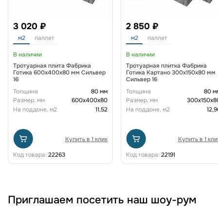
3 020 ₽
2 850 ₽
м2
паллет
м2
паллет
В наличии
В наличии
Тротуарная плита Фабрика
Тротуарная плитка Фабрика
Готика 600х400х80 мм Сильвер
Готика Картано 300х150х80 мм
16
Сильвер 16
Толщина
80 мм
Толщина
80 м
Размер, мм
600х400х80
Размер, мм
300х150х8
На поддоне, м2
11,52
На поддоне, м2
12,9
Купить в 1 клик
Купить в 1 кли
Код товара:
22263
Код товара:
22191
Приглашаем посетить наш шоу-рум