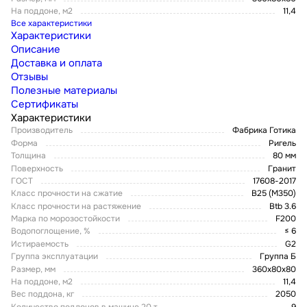
На поддоне, м2
11,4
Все характеристики
Характеристики
Описание
Доставка и оплата
Отзывы
Полезные материалы
Сертификаты
Характеристики
Производитель
Фабрика Готика
Форма
Ригель
Толщина
80 мм
Поверхность
Гранит
ГОСТ
17608-2017
Класс прочности на сжатие
В25 (М350)
Класс прочности на растяжение
Btb 3.6
Марка по морозостойкости
F200
Водопоглощение, %
≤ 6
Истираемость
G2
Группа эксплуатации
Группа Б
Размер, мм
360x80x80
На поддоне, м2
11,4
Вес поддона, кг
2050
Количество поддонов в машине 20 т
9