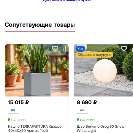
Сопутствующие товары
Хит
Образец в шоуруме
15 015 ₽
8 690 ₽
шт.
шт.
В наличии
В наличии
Кашпо TERRAFAKTURA Квадро
Шар Berkano Orby 50 Snow
40x40x40 Арктик Грей
White Light