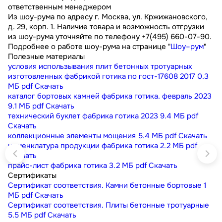
ответственным менеджером
Из шоу-рума по адресу г. Москва, ул. Кржижановского,
д. 29, корп. 1. Наличие товара и возможность отгрузки
из шоу-рума уточняйте по телефону +7(495) 660-07-90.
Подробнее о работе шоу-рума на странице "
Шоу–рум
"
Полезные материалы
условия использывания плит бетонных тротуарных
изготовленных фабрикой готика по гост-17608 2017
0.3
МБ
pdf
Скачать
каталог бортовых камней фабрика готика. февраль 2023
9.1 МБ
pdf
Скачать
технический буклет фабрика готика 2023
9.4 МБ
pdf
Скачать
коллекционные элементы мощения
5.4 МБ
pdf
Скачать
номенклатура продукции фабрика готика
2.2 МБ
pdf
Скачать
прайс-лист фабрика готика
3.2 МБ
pdf
Скачать
Сертификаты
Сертификат соответствия. Камни бетонные бортовые
1
МБ
pdf
Скачать
Сертификат соответствия. Плиты бетонные тротуарные
5.5 МБ
pdf
Скачать