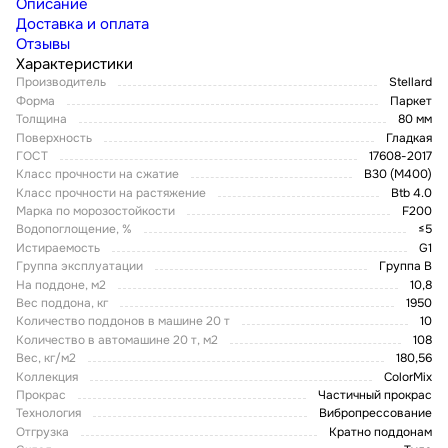
Описание
Доставка и оплата
Отзывы
Характеристики
Производитель
Stellard
Форма
Паркет
Толщина
80 мм
Поверхность
Гладкая
ГОСТ
17608-2017
Класс прочности на сжатие
В30 (М400)
Класс прочности на растяжение
Btb 4.0
Марка по морозостойкости
F200
Водопоглощение, %
≤5
Истираемость
G1
Группа эксплуатации
Группа В
На поддоне, м2
10,8
Вес поддона, кг
1950
Количество поддонов в машине 20 т
10
Количество в автомашине 20 т, м2
108
Вес, кг/м2
180,56
Коллекция
ColorMix
Прокрас
Частичный прокрас
Технология
Вибропрессование
Отгрузка
Кратно поддонам