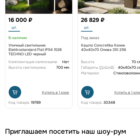
16 000 ₽
26 829 ₽
шт.
шт.
В наличии
Под заказ
Уличный светильник
Кашпо Concretika Коник
Elektrostandard Flat IP54 1538
40x40x70 Олива 310 256
TECHNO LED черный
Комплектация лампочками
Нет
Высота
70 с
Высота светильника
700 мм
Габариты (ДxШxВ)
40x40x70 с
Материал
Стекловолокн
Купить в 1 клик
Купить в 1 кли
Код товара:
19789
Код товара:
30348
Приглашаем посетить наш шоу-рум