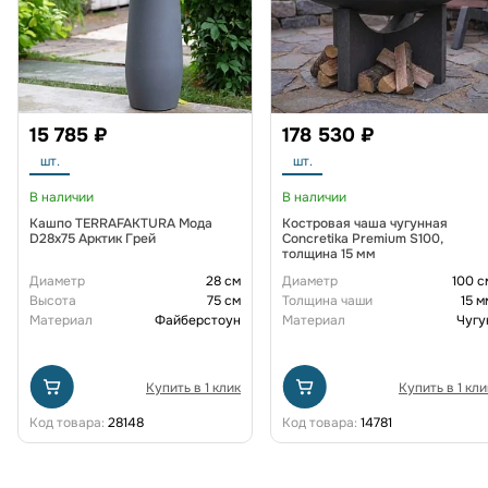
15 785 ₽
178 530 ₽
шт.
шт.
В наличии
В наличии
Кашпо TERRAFAKTURA Мода
Костровая чаша чугунная
D28x75 Арктик Грей
Concretika Premium S100,
толщина 15 мм
Диаметр
28 см
Диаметр
100 с
Высота
75 см
Толщина чаши
15 м
Материал
Файберстоун
Материал
Чугу
Купить в 1 клик
Купить в 1 кли
Код товара:
28148
Код товара:
14781