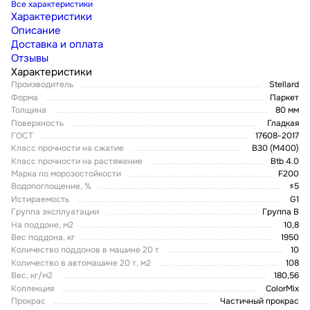
Все характеристики
Характеристики
Описание
Доставка и оплата
Отзывы
Характеристики
Производитель
Stellard
Форма
Паркет
Толщина
80 мм
Поверхность
Гладкая
ГОСТ
17608-2017
Класс прочности на сжатие
В30 (М400)
Класс прочности на растяжение
Btb 4.0
Марка по морозостойкости
F200
Водопоглощение, %
≤5
Истираемость
G1
Группа эксплуатации
Группа В
На поддоне, м2
10,8
Вес поддона, кг
1950
Количество поддонов в машине 20 т
10
Количество в автомашине 20 т, м2
108
Вес, кг/м2
180,56
Коллекция
ColorMix
Прокрас
Частичный прокрас