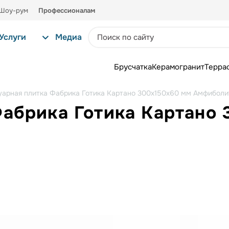
Шоу-рум
Профессионалам
Услуги
Медиа
Брусчатка
Керамогранит
Терра
уарная плитка Фабрика Готика Картано 300х150х60 мм Амфибол
Фабрика Готика Картано