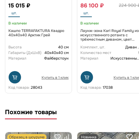
15 015 ₽
86 100 ₽
224 900 
шт.
шт.
В наличии
В наличии
Кашпо TERRAFAKTURA Квадро
Лаунж-зона Karl Royal Family из
40x40x40 Арктик Грей
искусственного ротанга с
трёхместным диваном, цвет
коричневый
Высота
40 см
Комплект, шт.
Диван
.
Габариты (ДxШxВ)
40x40x40 см
Количество мест
Материал
Файберстоун
Материал
Искусственный рот
Купить в 1 клик
Купить в 1 кли
Код товара:
28043
Код товара:
17038
Похожие товары
Образец в шоуруме
Новинка