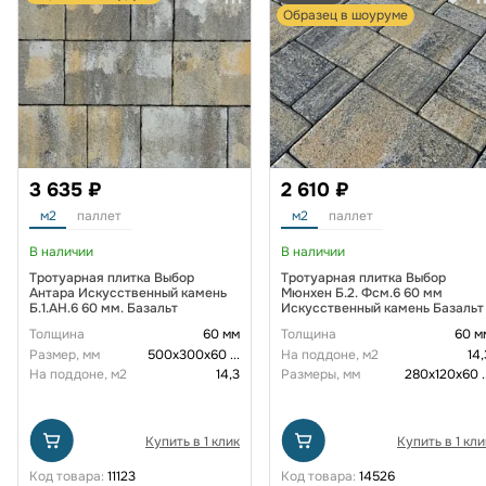
Образец в шоуруме
3 635 ₽
2 610 ₽
м2
паллет
м2
паллет
В наличии
В наличии
Тротуарная плитка Выбор
Тротуарная плитка Выбор
Антара Искусственный камень
Мюнхен Б.2. Фсм.6 60 мм
Б.1.АН.6 60 мм. Базальт
Искусственный камень Базальт
Толщина
60 мм
Толщина
60 м
Размер, мм
500х300х60
...
На поддоне, м2
14,
На поддоне, м2
14,3
Размеры, мм
280х120х60
.
Купить в 1 клик
Купить в 1 кли
Код товара:
11123
Код товара:
14526