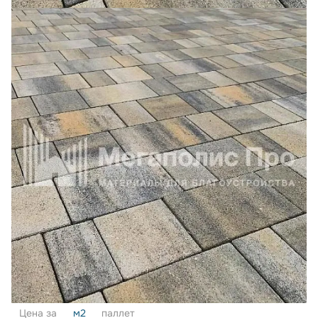
Цена за
м2
паллет