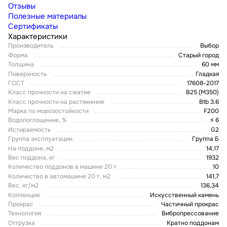
Отзывы
Полезные материалы
Сертификаты
Характеристики
Производитель
Выбор
Форма
Старый город
Толщина
60 мм
Поверхность
Гладкая
ГОСТ
17608-2017
Класс прочности на сжатие
В25 (М350)
Класс прочности на растяжение
Btb 3.6
Марка по морозостойкости
F200
Водопоглощение, %
≤ 6
Истираемость
G2
Группа эксплуатации
Группа Б
На поддоне, м2
14,17
Вес поддона, кг
1932
Количество поддонов в машине 20 т
10
Количество в автомашине 20 т, м2
141,7
Вес, кг/м2
136,34
Коллекция
Искусственный камень
Прокрас
Частичный прокрас
Технология
Вибропрессование
Отгрузка
Кратно поддонам