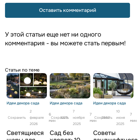
Оставить комментарий
У этой статьи еще нет ни одного
комментария - вы можете стать первым!
Статьи по теме
Идеи декора сада
Идеи декора сада
Идеи декора сада
2
7
10
6
7
7
Сохранить
февраля
Сохранить
1223
ноября
Сохранить
2592
июня
мин
мин
мин
2026
2025
2025
Светящиеся
Сад без
Советы