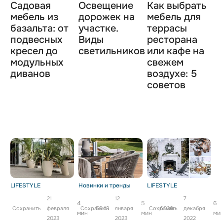
Садовая
Освещение
Как выбрать
мебель из
дорожек на
мебель для
базальта: от
участке.
террасы
подвесных
Виды
ресторана
кресел до
светильников
или кафе на
модульных
свежем
диванов
воздухе: 5
советов
LIFESTYLE
Новинки и тренды
LIFESTYLE
21
12
7
4
5
6
Сохранить
февраля
Сохранить
5843
января
Сохранить
6026
декабря
мин
мин
ми
2023
2023
2022