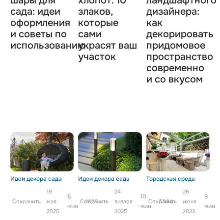
шары для
хлопот: 10
ландшафтного
сада: идеи
злаков,
дизайнера:
оформления
которые
как
и советы по
сами
декорировать
использованию
украсят ваш
придомовое
участок
пространство
современно
и со вкусом
Идеи декора сада
Идеи декора сада
Городская среда
19
24
26
6
10
9
Сохранить
мая
Сохранить
1629
января
Сохранить
5394
июня
мин
мин
мин
2025
2025
2023