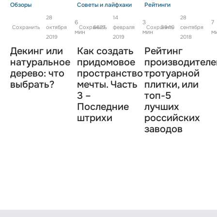
Обзоры
Советы и лайфхаки
Рейтинги
28
14
28
6
3
7
Сохранить
октября
Сохранить
6627
февраля
Сохранить
3940
сентября
мин
мин
м
2019
2019
2018
Декинг или
Как создать
Рейтинг
натуральное
придомовое
производителе
дерево: что
пространство
тротуарной
выбрать?
мечты. Часть
плитки, или
3 –
топ-5
Последние
лучших
штрихи
росcийских
заводов