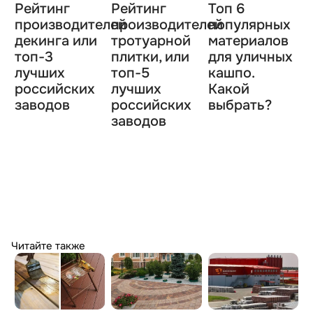
Рейтинг
Рейтинг
Топ 6
производителей
производителей
популярных
декинга или
тротуарной
материалов
топ-3
плитки, или
для уличных
лучших
топ-5
кашпо.
российских
лучших
Какой
заводов
росcийских
выбрать?
заводов
Читайте также