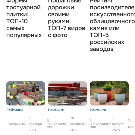
Формы
Пошаговые
Рейтинг
тротуарной
дорожки
производителе
плитки:
своими
искусственног
ТОП-10
руками.
облицовочног
самых
ТОП-7 видов
камня или
популярных
с фото
TOП-5
российских
заводов
Рейтинги
Рейтинги
Рейтинги
5
28
11
5
7
7
Сохранить
декабря
Сохранить
14112
сентября
Сохранить
73307
января
мин
мин
мин
2019
2018
2023