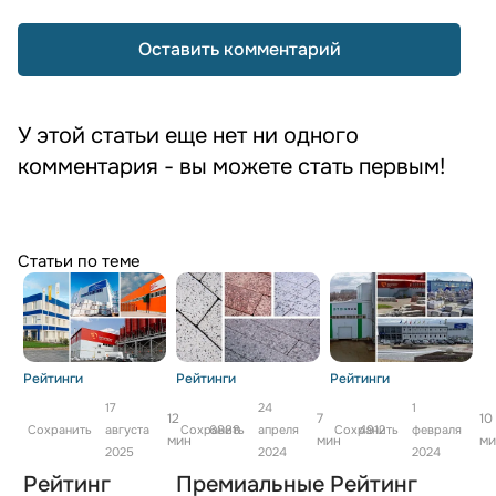
Оставить комментарий
У этой статьи еще нет ни одного
комментария - вы можете стать первым!
Статьи по теме
Рейтинги
Рейтинги
Рейтинги
17
24
1
12
7
10
Сохранить
августа
Сохранить
6888
апреля
Сохранить
4912
февраля
мин
мин
ми
2025
2024
2024
Рейтинг
Премиальные
Рейтинг