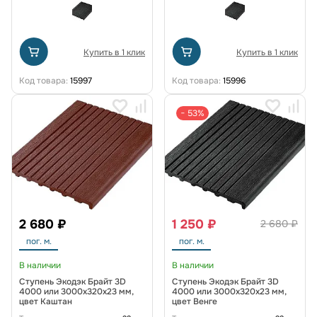
Купить в 1 клик
Купить в 1 клик
Код товара:
15997
Код товара:
15996
− 53%
2 680 ₽
1 250 ₽
2 680 ₽
пог. м.
пог. м.
В наличии
В наличии
Ступень Экодэк Брайт 3D
Ступень Экодэк Брайт 3D
4000 или 3000x320x23 мм,
4000 или 3000x320x23 мм,
цвет Каштан
цвет Венге