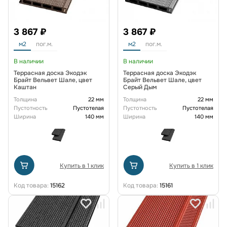
3 867 ₽
3 867 ₽
м2
пог.м.
м2
пог.м.
В наличии
В наличии
Террасная доска Экодэк
Террасная доска Экодэк
Брайт Вельвет Шале, цвет
Брайт Вельвет Шале, цвет
Каштан
Серый Дым
Толщина
22 мм
Толщина
22 мм
Пустотность
Пустотелая
Пустотность
Пустотелая
Ширина
140 мм
Ширина
140 мм
Купить в 1 клик
Купить в 1 клик
Код товара:
15162
Код товара:
15161