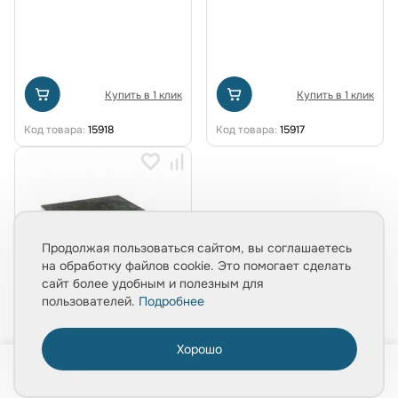
Купить в 1 клик
Купить в 1 клик
Код товара:
15918
Код товара:
15917
Продолжая пользоваться сайтом, вы соглашаетесь
на обработку файлов cookie. Это помогает сделать
сайт более удобным и полезным для
пользователей.
Подробнее
45 ₽
шт.
Хорошо
0
В наличии
Резиновая проставка под
Главная
Товары
Услуги
Медиа
Корзина
лагу Экодэк 10х10х5 мм