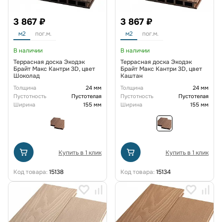
3 867 ₽
3 867 ₽
м2
пог.м.
м2
пог.м.
В наличии
В наличии
Террасная доска Экодэк
Террасная доска Экодэк
Брайт Макс Кантри 3D, цвет
Брайт Макс Кантри 3D, цвет
Шоколад
Каштан
Толщина
24 мм
Толщина
24 мм
Пустотность
Пустотелая
Пустотность
Пустотелая
Ширина
155 мм
Ширина
155 мм
Купить в 1 клик
Купить в 1 клик
Код товара:
15138
Код товара:
15134