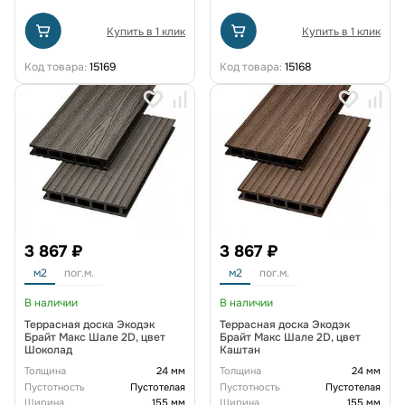
Купить в 1 клик
Купить в 1 клик
Код товара:
15169
Код товара:
15168
3 867 ₽
3 867 ₽
м2
пог.м.
м2
пог.м.
В наличии
В наличии
Террасная доска Экодэк
Террасная доска Экодэк
Брайт Макс Шале 2D, цвет
Брайт Макс Шале 2D, цвет
Шоколад
Каштан
Толщина
24 мм
Толщина
24 мм
Пустотность
Пустотелая
Пустотность
Пустотелая
Ширина
155 мм
Ширина
155 мм