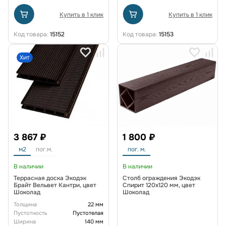
Купить в 1 клик
Купить в 1 клик
Код товара:
15152
Код товара:
15153
Хит
3 867 ₽
1 800 ₽
м2
пог.м.
пог. м.
В наличии
В наличии
Террасная доска Экодэк
Столб ограждения Экодэк
Брайт Вельвет Кантри, цвет
Спирит 120х120 мм, цвет
Шоколад
Шоколад
Толщина
22 мм
Пустотность
Пустотелая
Ширина
140 мм