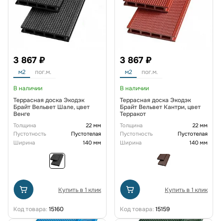
3 867 ₽
3 867 ₽
м2
пог.м.
м2
пог.м.
В наличии
В наличии
Террасная доска Экодэк
Террасная доска Экодэк
Брайт Вельвет Шале, цвет
Брайт Вельвет Кантри, цвет
Венге
Терракот
Толщина
22 мм
Толщина
22 мм
Пустотность
Пустотелая
Пустотность
Пустотелая
Ширина
140 мм
Ширина
140 мм
Купить в 1 клик
Купить в 1 клик
Код товара:
15160
Код товара:
15159