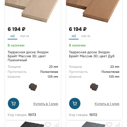
6 194 ₽
6 194 ₽
м2
пог.м.
м2
пог.м.
В наличии
В наличии
Террасная доска Экодэк
Террасная доска Экодэк
Брайт Массив 3D, цвет
Брайт Массив 3D, цвет Дуб
Пшеничный
Толщина
23 мм
Толщина
23 мм
Пустотность
Полнотелая
Пустотность
Полнотелая
Ширина
135 мм
Ширина
135 мм
Купить в 1 клик
Купить в 1 клик
Код товара:
15173
Код товара:
15172