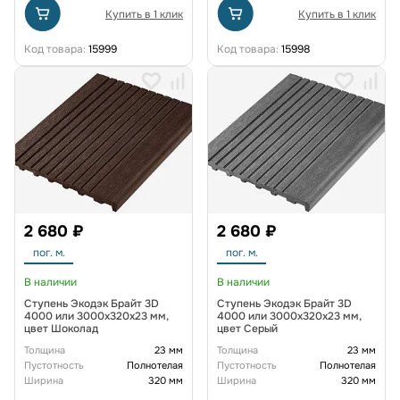
Купить в 1 клик
Купить в 1 клик
Код товара:
15999
Код товара:
15998
2 680 ₽
2 680 ₽
пог. м.
пог. м.
В наличии
В наличии
Ступень Экодэк Брайт 3D
Ступень Экодэк Брайт 3D
4000 или 3000x320x23 мм,
4000 или 3000x320x23 мм,
цвет Шоколад
цвет Серый
Толщина
23 мм
Толщина
23 мм
Пустотность
Полнотелая
Пустотность
Полнотелая
Ширина
320 мм
Ширина
320 мм