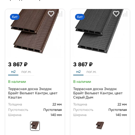
Хит
Хит
3 867 ₽
3 867 ₽
м2
пог.м.
м2
пог.м.
В наличии
В наличии
Террасная доска Экодэк
Террасная доска Экодэк
Брайт Вельвет Кантри, цвет
Брайт Вельвет Кантри, цвет
Каштан
Серый Дым
Толщина
22 мм
Толщина
22 мм
Пустотность
Пустотелая
Пустотность
Пустотелая
Ширина
140 мм
Ширина
140 мм