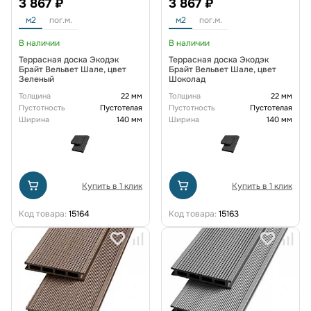
3 867 ₽
3 867 ₽
м2
пог.м.
м2
пог.м.
В наличии
В наличии
Террасная доска Экодэк
Террасная доска Экодэк
Брайт Вельвет Шале, цвет
Брайт Вельвет Шале, цвет
Зеленый
Шоколад
Толщина
22 мм
Толщина
22 мм
Пустотность
Пустотелая
Пустотность
Пустотелая
Ширина
140 мм
Ширина
140 мм
Купить в 1 клик
Купить в 1 клик
Код товара:
15164
Код товара:
15163