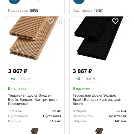
Код товара:
15158
Код товара:
15157
3 867 ₽
3 867 ₽
м2
пог.м.
м2
пог.м.
В наличии
В наличии
Террасная доска Экодэк
Террасная доска Экодэк
Брайт Вельвет Кантри, цвет
Брайт Вельвет Кантри, цвет
Пшеничный
Венге
Толщина
22 мм
Толщина
22 мм
Пустотность
Пустотелая
Пустотность
Пустотелая
Ширина
140 мм
Ширина
140 мм