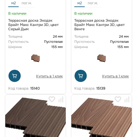
м2
пог.м.
м2
пог.м.
В наличии
В наличии
Террасная доска Экодэк
Террасная доска Экодэк
Брайт Макс Кантри 3D, цвет
Брайт Макс Кантри 3D, цвет
Серый Дым
Венге
Толщина
24 мм
Толщина
24 мм
Пустотность
Пустотелая
Пустотность
Пустотелая
Ширина
155 мм
Ширина
155 мм
Купить в 1 клик
Купить в 1 клик
Код товара:
15140
Код товара:
15139