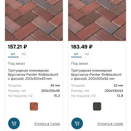
157.21 ₽
183.49 ₽
шт.
м2
шт.
м2
Под заказ
Под заказ
Тротуарная клинкерная
Тротуарная клинкерная
брусчатка Penter Rotblaubunt
брусчатка Penter Rotblaubunt
с фаской, 200x100x45 мм
с фаской, 200x100x52 мм
Толщина
45 мм
Толщина
52 мм
Размер, мм
200х100х45
Размер, мм
200х100х52
На поддоне, м2
15,3
На поддоне, м2
13,8
Купить в 1 клик
Купить в 1 клик