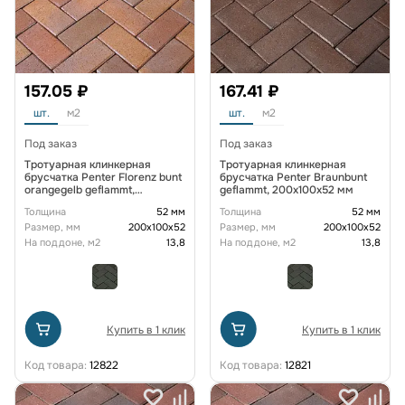
157.05 ₽
167.41 ₽
шт.
м2
шт.
м2
Под заказ
Под заказ
Тротуарная клинкерная
Тротуарная клинкерная
брусчатка Penter Florenz bunt
брусчатка Penter Braunbunt
orangegelb geflammt,
geflammt, 200x100x52 мм
200x100x52 мм
Толщина
52 мм
Толщина
52 мм
Размер, мм
200х100х52
Размер, мм
200х100х52
На поддоне, м2
13,8
На поддоне, м2
13,8
Купить в 1 клик
Купить в 1 клик
Код товара:
12822
Код товара:
12821