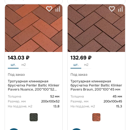
143.03 ₽
132.69 ₽
шт.
м2
шт.
м2
Под заказ
Под заказ
Тротуарная клинкерная
Тротуарная клинкерная
брусчатка Penter Baltic Klinker
брусчатка Penter Baltic Klinker
Pavers Nuance, 200*100*52
Pavers Braun, 200*100*45 мм
мм
Толщина
52 мм
Толщина
45 мм
Размер, мм
200х100х52
Размер, мм
200х100х45
На поддоне, м2
13,8
На поддоне, м2
15,3