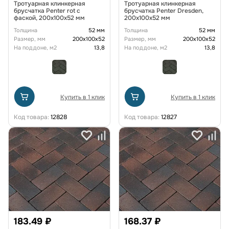
Тротуарная клинкерная
Тротуарная клинкерная
брусчатка Penter rot с
брусчатка Penter Dresden,
фаской, 200x100x52 мм
200x100x52 мм
Толщина
52 мм
Толщина
52 мм
Размер, мм
200х100х52
Размер, мм
200х100х52
На поддоне, м2
13,8
На поддоне, м2
13,8
Купить в 1 клик
Купить в 1 клик
Код товара:
12828
Код товара:
12827
183.49 ₽
168.37 ₽