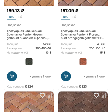
189.13 ₽
157.09 ₽
шт.
м2
шт.
м2
Под заказ
Под заказ
Тротуарная клинкерная
Тротуарная клинкерная
брусчатка Penter Husum
брусчатка Penter / Florenz
gelbbunt nuanciert с фаской,
bunt orangegelb geflammt PPK
200x100x52 мм
77/45 200x100x45
Толщина
52 мм
Толщина
45 мм
Размер, мм
200х100х52
Размер, мм
200х100х45
На поддоне, м2
13,8
На поддоне, м2
15,3
Купить в 1 клик
Купить в 1 клик
Код товара:
12824
Код товара:
12823