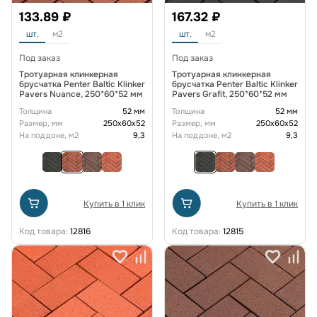
133.89 ₽
167.32 ₽
шт.
м2
шт.
м2
Под заказ
Под заказ
Тротуарная клинкерная
Тротуарная клинкерная
брусчатка Penter Baltic Klinker
брусчатка Penter Baltic Klinker
Pavers Nuance, 250*60*52 мм
Pavers Grafit, 250*60*52 мм
Толщина
52 мм
Толщина
52 мм
Размер, мм
250х60х52
Размер, мм
250х60х52
На поддоне, м2
9,3
На поддоне, м2
9,3
Купить в 1 клик
Купить в 1 клик
Код товара:
12816
Код товара:
12815