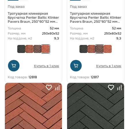
Под заказ
Под заказ
Тротуарная клинкерная
Тротуарная клинкерная
брусчатка Penter Baltic Klinker
брусчатка Penter Baltic Klinker
Pavers Braun, 250*60*52 мм
Pavers Braun, 250*60*52 мм
Оранжевый
Коричневый
Толщина
52 мм
Толщина
52 мм
Размер, мм
250х60х52
Размер, мм
250х60х52
На поддоне, м2
9,3
На поддоне, м2
9,3
Купить в 1 клик
Купить в 1 клик
Код товара:
12818
Код товара:
12817