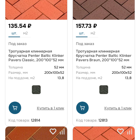
135.54 ₽
157.73 ₽
шт.
м2
шт.
м2
Под заказ
Под заказ
Тротуарная клинкерная
Тротуарная клинкерная
брусчатка Penter Baltic Klinker
брусчатка Penter Baltic Klinker
Pavers Classic, 200*100*52 мм
Pavers Braun, 200*100*52 мм
Толщина
52 мм
Толщина
52 мм
Размер, мм
200х100х52
Размер, мм
200х100х52
На поддоне, м2
13,8
На поддоне, м2
13,8
Купить в 1 клик
Купить в 1 клик
Код товара:
12814
Код товара:
12813