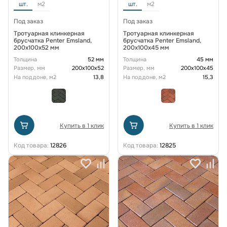
шт.
м2
шт.
м2
Под заказ
Под заказ
Тротуарная клинкерная
Тротуарная клинкерная
брусчатка Penter Emsland,
брусчатка Penter Emsland,
200x100x52 мм
200x100x45 мм
Толщина
52 мм
Толщина
45 мм
Размер, мм
200х100х52
Размер, мм
200х100х45
На поддоне, м2
13,8
На поддоне, м2
15,3
Купить в 1 клик
Купить в 1 клик
Код товара:
12826
Код товара:
12825