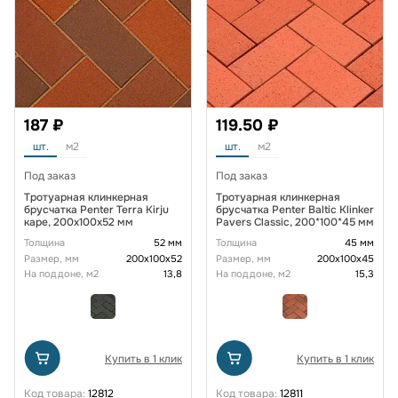
187 ₽
119.50 ₽
шт.
м2
шт.
м2
Под заказ
Под заказ
Тротуарная клинкерная
Тротуарная клинкерная
брусчатка Penter Terra Kirju
брусчатка Penter Baltic Klinker
каре, 200х100х52 мм
Pavers Classic, 200*100*45 мм
Толщина
52 мм
Толщина
45 мм
Размер, мм
200х100х52
Размер, мм
200х100х45
На поддоне, м2
13,8
На поддоне, м2
15,3
Купить в 1 клик
Купить в 1 клик
Код товара:
12812
Код товара:
12811