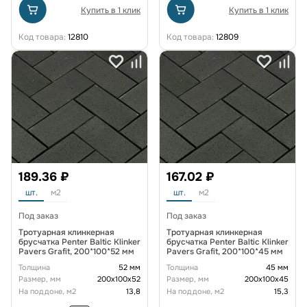
Купить в 1 клик
Купить в 1 клик
Код товара:
12810
Код товара:
12809
189.36 ₽
167.02 ₽
шт.
м2
шт.
м2
Под заказ
Под заказ
Тротуарная клинкерная
Тротуарная клинкерная
брусчатка Penter Baltic Klinker
брусчатка Penter Baltic Klinker
Pavers Grafit, 200*100*52 мм
Pavers Grafit, 200*100*45 мм
Толщина
52 мм
Толщина
45 мм
Размер, мм
200х100х52
Размер, мм
200х100х45
На поддоне, м2
13,8
На поддоне, м2
15,3