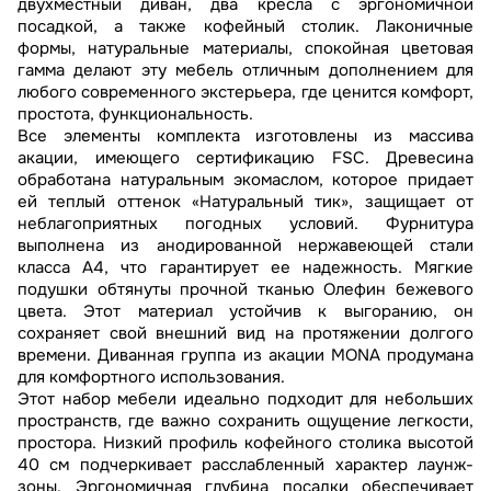
двухместный диван, два кресла с эргономичной
посадкой, а также кофейный столик. Лаконичные
формы, натуральные материалы, спокойная цветовая
гамма делают эту мебель отличным дополнением для
любого современного экстерьера, где ценится комфорт,
простота, функциональность.
Все элементы комплекта изготовлены из массива
акации, имеющего сертификацию FSC. Древесина
обработана натуральным экомаслом, которое придает
ей теплый оттенок «Натуральный тик», защищает от
неблагоприятных погодных условий. Фурнитура
выполнена из анодированной нержавеющей стали
класса A4, что гарантирует ее надежность. Мягкие
подушки обтянуты прочной тканью Олефин бежевого
цвета. Этот материал устойчив к выгоранию, он
сохраняет свой внешний вид на протяжении долгого
времени. Диванная группа из акации MONA продумана
для комфортного использования.
Этот набор мебели идеально подходит для небольших
пространств, где важно сохранить ощущение легкости,
простора. Низкий профиль кофейного столика высотой
40 см подчеркивает расслабленный характер лаунж-
зоны. Эргономичная глубина посадки обеспечивает