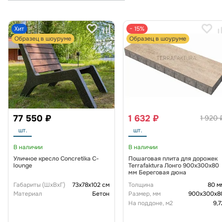
Хит
− 15%
Образец в шоуруме
Образец в шоуруме
77 550 ₽
1 632 ₽
1 920 
шт.
шт.
В наличии
В наличии
Уличное кресло Concretika C-
Пошаговая плита для дорожек
lounge
Terrafaktura Лонго 900х300х80
мм Береговая дюна
Габариты (ШxВxГ)
73х78х102 см
Толщина
80 м
Материал
Бетон
Размер, мм
900x300x8
На поддоне, м2
9,7