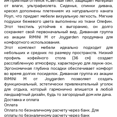
им приятный оттенок «Светлый тик», защищает материал
от влаги, ультрафиолета. Сиденья, спинки дивана,
кресел дополнены плетением из натурального каната
Роуп, что придает мебели визуальную легкость. Мягкие
подушки бежевого цвета выполнены из ткани Олефин.
Этот текстиль устойчив к выгоранию, он долго
сохраняет свой первоначальный вид. Диванная группа
из акации RIMINI M от Joygarden продумана для
комфортного использования.
Этот комплект мебели идеально подходит для
небольших и средних по размеру пространств. Низкий
профиль кофейного стола (36 см) создает
расслабленную атмосферу, характерную для лаунж-зон.
Эргономичная глубина посадки обеспечивает комфорт
во время долгих посиделок. Диванная группа из акации
RIMINI M от Joygarden позволяет создать
функциональный, эстетически привлекательный уголок
для отдыха, который гармонично впишется в любой
ландшафтный дизайн, будь то загородный дом или дача.
Доставка и оплата
Оплата
Оплата по безналичному расчету через банк. Для
оплаты по безналичному расчету через банк