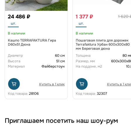
24 486 ₽
1 377 ₽
1 620 
шт.
шт.
В наличии
В наличии
Кашпо TERRAFAKTURA Гира
Пошаговая плита для дорожек
D60х51 Дюна
Terrafaktura Урбан 600x300x80
мм Береговая дюна
Диаметр
60 см
Толщина
80 м
Высота
51 см
Размер, мм
600х300х8
Материал
Файберстоун
На поддоне, м2
10,
Купить в 1 клик
Купить в 1 кли
Код товара:
28106
Код товара:
32307
Приглашаем посетить наш шоу-рум