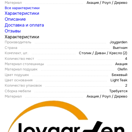
Материал
Акация / Роуп / Дерево
Все характеристики
Характеристики
Описание
Доставка и оплата
Отзывы
Характеристики
Производитель
Joygarden
Страна
Вьетнам
Комплект, шт.
Столик / Диван / Кресло (2)
Количество мест
4
Материал столешницы
Акация
Материал подушек
Olefin
Цвет подушек
Бежевый
Цвет основания
Light Teak
Количество упаковок
2
Сборка мебели
Требуется
Материал
Акация / Роуп / Дерево