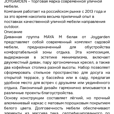
JOYGARDEN – торговая марка современной уличной
мебели.
Компания работает на российском рынке с 2013 года и
за это время накопила весьма приличный опыт в
поставках качественной уличной мебели направления
outdoor.
Описание
Диванная группа MAYA M белая от Joygarden
представляет собой современный комплект садовой
мебели, предназначенный для обустройства
комфортабельной зоны отдыха. Эта композиция,
выдержанная в эстетике минимализма, включает
двухместный диван, пару эргономичных кресел, а также
два кофейных столика разной высоты. Набор позволяет
сформировать стильное пространство для досуга на
открытой террасе, у бассейна или в саду, предлагая
удобное место для встреч с друзьями или уединённого
отдыха. Лаконичный дизайн гармонично вписывается в
различные проекты благоустройства.
Основу конструкции составляет лёгкий, но прочный
алюминиевый каркас с матовым порошковым покрытием
белого цвета. Долговечность мебели обеспечивают
элементы из массива тика, сертифицированного по