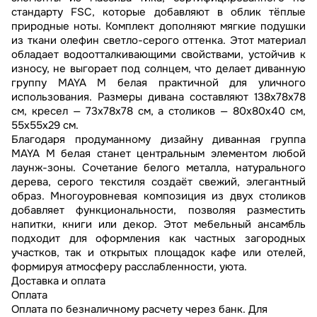
стандарту FSC, которые добавляют в облик тёплые
природные ноты. Комплект дополняют мягкие подушки
из ткани олефин светло-серого оттенка. Этот материал
обладает водоотталкивающими свойствами, устойчив к
износу, не выгорает под солнцем, что делает диванную
группу MAYA M белая практичной для уличного
использования. Размеры дивана составляют 138x78x78
см, кресел — 73x78x78 см, а столиков — 80x80x40 см,
55x55x29 см.
Благодаря продуманному дизайну диванная группа
MAYA M белая станет центральным элементом любой
лаунж-зоны. Сочетание белого металла, натурального
дерева, серого текстиля создаёт свежий, элегантный
образ. Многоуровневая композиция из двух столиков
добавляет функциональности, позволяя разместить
напитки, книги или декор. Этот мебельный ансамбль
подходит для оформления как частных загородных
участков, так и открытых площадок кафе или отелей,
формируя атмосферу расслабленности, уюта.
Доставка и оплата
Оплата
Оплата по безналичному расчету через банк. Для