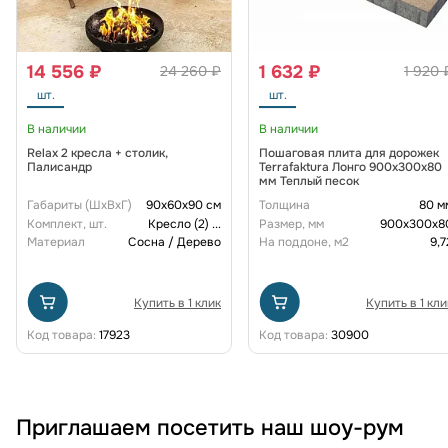
14 556 ₽
1 632 ₽
24 260 ₽
1 920 
шт.
шт.
В наличии
В наличии
Relax 2 кресла + столик,
Пошаговая плита для дорожек
Палисандр
Terrafaktura Лонго 900х300х80
мм Теплый песок
Габариты (ШxВxГ)
90x60x90 см
Толщина
80 м
Комплект, шт.
Кресло (2)
...
Размер, мм
900x300x8
Материал
Сосна / Дерево
На поддоне, м2
9,7
Купить в 1 клик
Купить в 1 кли
Код товара:
17923
Код товара:
30900
Приглашаем посетить наш шоу-рум