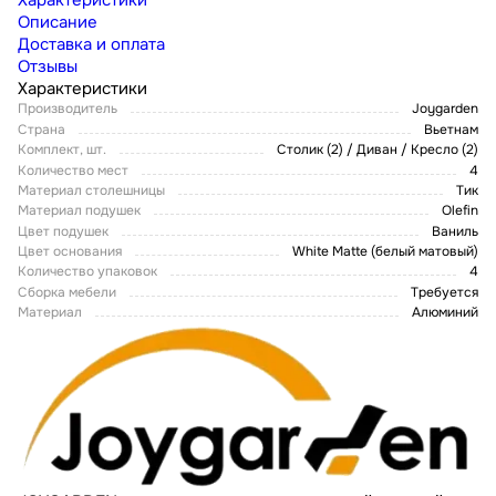
Характеристики
Описание
Доставка и оплата
Отзывы
Характеристики
Производитель
Joygarden
Страна
Вьетнам
Комплект, шт.
Столик (2) / Диван / Кресло (2)
Количество мест
4
Материал столешницы
Тик
Материал подушек
Olefin
Цвет подушек
Ваниль
Цвет основания
White Matte (белый матовый)
Количество упаковок
4
Сборка мебели
Требуется
Материал
Алюминий