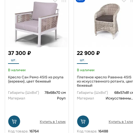
37 300 ₽
22 900 ₽
шт.
шт.
В наличии
В наличии
Кресло Сан Ремо 4SIS из роупа
Плетеное кресло Равенна 4SIS
(веревки), цвет бежевый
из искусственного ротанга, цве
бежевый
Габариты (ШxВxГ)
78х68х70 см
Габариты (ШxВxГ)
68x57x81 с
Материал
Роуп
Материал
Искусственный рот
Купить в 1 клик
Купить в 1 кли
Код товара:
16764
Код товара:
16488