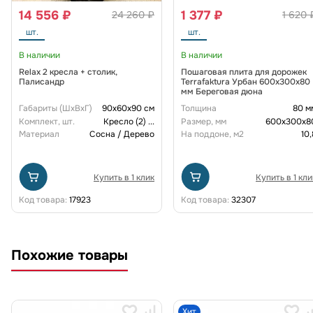
14 556 ₽
1 377 ₽
24 260 ₽
1 620 
шт.
шт.
В наличии
В наличии
Relax 2 кресла + столик,
Пошаговая плита для дорожек
Палисандр
Terrafaktura Урбан 600x300x80
мм Береговая дюна
Габариты (ШxВxГ)
90x60x90 см
Толщина
80 м
Комплект, шт.
Кресло (2)
...
Размер, мм
600х300х8
Материал
Сосна / Дерево
На поддоне, м2
10,
Купить в 1 клик
Купить в 1 кли
Код товара:
17923
Код товара:
32307
Похожие товары
Хит