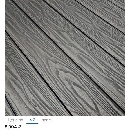
Цена за
м2
пог.м.
8 904 ₽