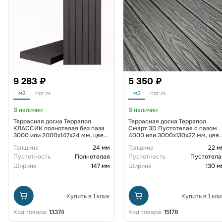
9 283 ₽
5 350 ₽
м2
пог.м.
м2
пог.м.
В наличии
В наличии
Террасная доска Террапол
Террасная доска Террапол
КЛАССИК полнотелая без паза
Смарт 3D Пустотелая с пазом
3000 или 2000х147х24 мм, цвет
4000 или 3000х130х22 мм, цвет
Черное дерево
Черное Дерево
Толщина
24 мм
Толщина
22 м
Пустотность
Полнотелая
Пустотность
Пустотела
Ширина
147 мм
Ширина
130 м
Купить в 1 клик
Купить в 1 кли
Код товара:
13374
Код товара:
15178