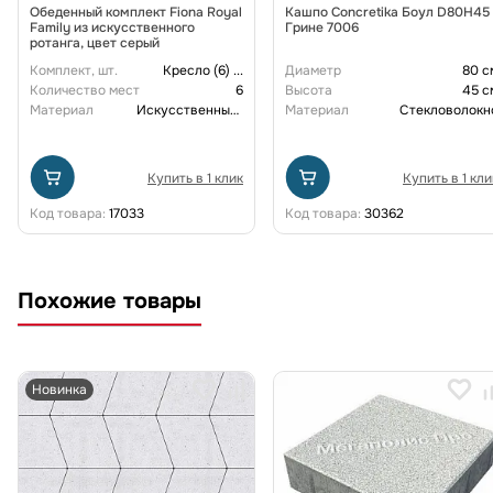
Обеденный комплект Fiona Royal
Кашпо Concretika Боул D80H45
Family из искусственного
Грине 7006
ротанга, цвет серый
Комплект, шт.
Кресло (6)
...
Диаметр
80 с
Количество мест
6
Высота
45 с
Материал
Искусственный ротанг
Материал
Стекловолокн
Купить в 1 клик
Купить в 1 кли
Код товара:
17033
Код товара:
30362
Похожие товары
Новинка