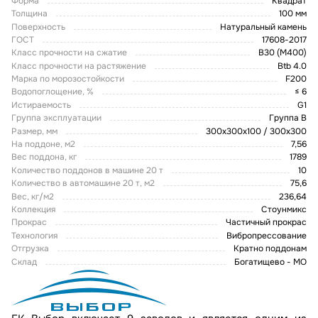
Форма
Квадрат
Толщина
100 мм
Поверхность
Натуральный камень
ГОСТ
17608-2017
Класс прочности на сжатие
В30 (М400)
Класс прочности на растяжение
Btb 4.0
Марка по морозостойкости
F200
Водопоглощение, %
≤ 6
Истираемость
G1
Группа эксплуатации
Группа В
Размер, мм
300х300х100 / 300х300
На поддоне, м2
7,56
Вес поддона, кг
1789
Количество поддонов в машине 20 т
10
Количество в автомашине 20 т, м2
75,6
Вес, кг/м2
236,64
Коллекция
Стоунмикс
Прокрас
Частичный прокрас
Технология
Вибропрессование
Отгрузка
Кратно поддонам
Склад
Богатищево - МО