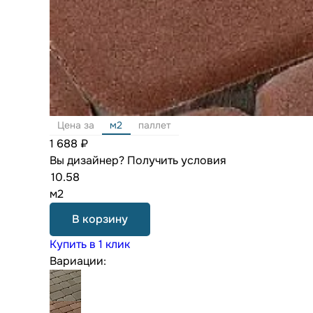
Цена за
м2
паллет
1 688 ₽
Вы дизайнер?
Получить условия
м2
В корзину
Купить в 1 клик
Вариации: