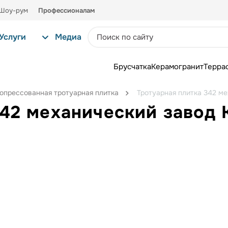
Шоу-рум
Профессионалам
Услуги
Медиа
Брусчатка
Керамогранит
Терра
опрессованная тротуарная плитка
Тротуарная плитка 342 м
342 механический завод 