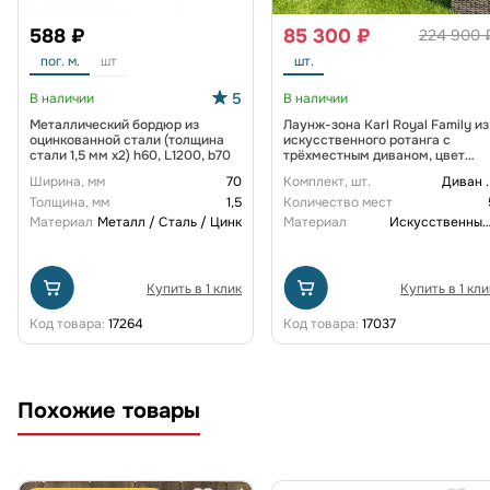
588 ₽
85 300 ₽
224 900 
пог. м.
шт
шт.
5
В наличии
В наличии
Металлический бордюр из
Лаунж-зона Karl Royal Family из
оцинкованной стали (толщина
искусственного ротанга с
стали 1,5 мм x2) h60, L1200, b70
трёхместным диваном, цвет
серый
Ширина, мм
70
Комплект, шт.
Диван
.
Толщина, мм
1,5
Количество мест
Материал
Металл / Сталь / Цинк
Материал
Искусственный рот
Купить в 1 клик
Купить в 1 кли
Код товара:
17264
Код товара:
17037
Похожие товары