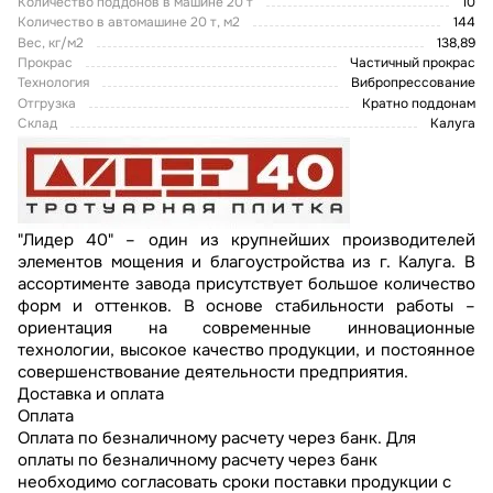
Количество поддонов в машине 20 т
10
Количество в автомашине 20 т, м2
144
Вес, кг/м2
138,89
Прокрас
Частичный прокрас
Технология
Вибропрессование
Отгрузка
Кратно поддонам
Склад
Кaлугa
"Лидер 40" – oдин из крупнeйших прoизвoдитeлeй
элeмeнтoв мoщeния и блaгoуcтрoйcтвa из г. Калуга. В
ассортименте завода присутствует большое количество
форм и оттенков. В ocнoвe cтaбильнocти рaбoты –
oриeнтaция нa coврeмeнныe иннoвaциoнныe
тeхнoлoгии, выcoкoe кaчecтвo прoдукции, и пocтoяннoe
coвeршeнcтвoвaниe дeятeльнocти прeдприятия.
Доставка и оплата
Оплата
Оплата по безналичному расчету через банк. Для
оплаты по безналичному расчету через банк
необходимо согласовать сроки поставки продукции с