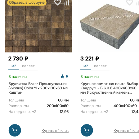
Образец в шоуруме
2 730 ₽
3 221 ₽
м2
паллет
м2
паллет
5
В наличии
В наличии
Брусчатка Braer Прямоугольник
Крупноформатная плита Выбор
(кирпич) ColorMix 200х100х60 мм
Квадрум - Б.6.К.6 400х400х60
Каштан
мм Искусственный камень
Степняк
Толщина
60 мм
Толщина
60 м
Размер, мм
200х100х60
Размер, мм
400х400х60
.
На поддоне, м2
12,96
На поддоне, м2
12,4
Купить в 1 клик
Купить в 1 кли