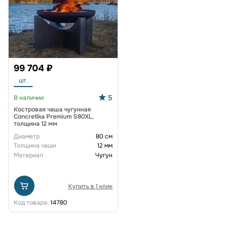
99 704 ₽
шт.
5
В наличии
Костровая чаша чугунная
Concretika Premium S80XL,
толщина 12 мм
Диаметр
80 см
Толщина чаши
12 мм
Материал
Чугун
Купить в 1 клик
Код товара:
14780