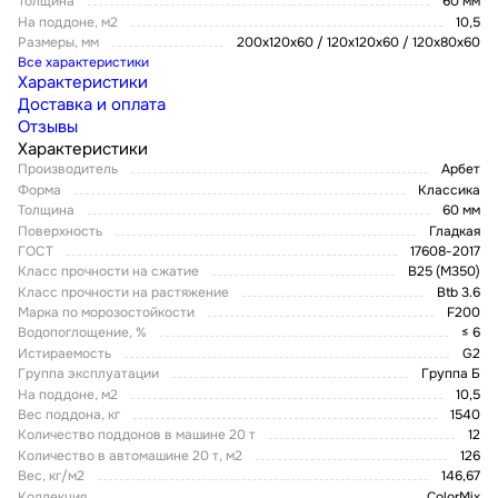
Толщина
60 мм
На поддоне, м2
10,5
Размеры, мм
200х120х60 / 120х120х60 / 120х80х60
Все характеристики
Характеристики
Доставка и оплата
Отзывы
Характеристики
Производитель
Арбет
Форма
Классика
Толщина
60 мм
Поверхность
Гладкая
ГОСТ
17608-2017
Класс прочности на сжатие
В25 (М350)
Класс прочности на растяжение
Btb 3.6
Марка по морозостойкости
F200
Водопоглощение, %
≤ 6
Истираемость
G2
Группа эксплуатации
Группа Б
На поддоне, м2
10,5
Вес поддона, кг
1540
Количество поддонов в машине 20 т
12
Количество в автомашине 20 т, м2
126
Вес, кг/м2
146,67
Коллекция
ColorMix