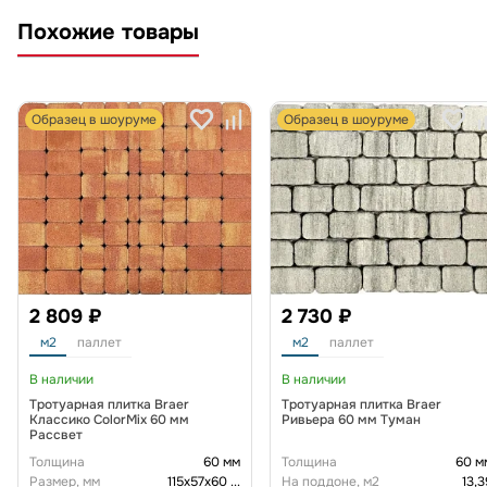
Похожие товары
Образец в шоуруме
Образец в шоуруме
2 809 ₽
2 730 ₽
м2
паллет
м2
паллет
В наличии
В наличии
Тротуарная плитка Braer
Тротуарная плитка Braer
Классико ColorMix 60 мм
Ривьера 60 мм Туман
Рассвет
Толщина
60 мм
Толщина
60 м
Размер, мм
115х57х60
...
На поддоне, м2
13,3