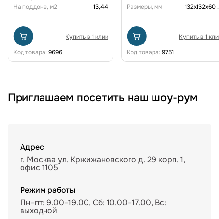
На поддоне, м2
13,44
Размеры, мм
132х132х60
.
Купить в 1 клик
Купить в 1 кли
Код товара:
9696
Код товара:
9751
Приглашаем посетить наш шоу-рум
Адрес
г. Москва ул. Кржижановского д. 29 корп. 1,
офис 1105
Режим работы
Пн–пт: 9.00–19.00, Сб: 10.00–17.00, Вс:
выходной