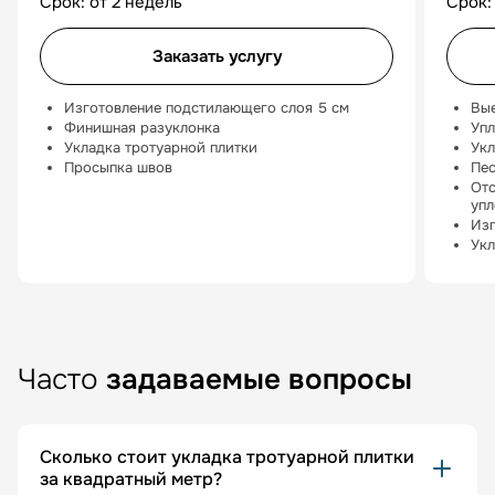
Срок: от 2 недель
Срок:
Заказать услугу
Изготовление подстилающего слоя 5 см
Вые
Финишная разуклонка
Упл
Укладка тротуарной плитки
Укл
Просыпка швов
Пес
Отс
упл
Изг
Укл
Часто
задаваемые вопросы
Сколько стоит укладка тротуарной плитки
за квадратный метр?