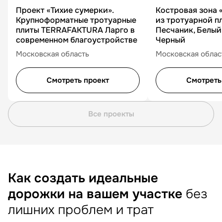
Проект «Тихие сумерки».
Костровая зона 
Крупноформатные тротуарные
из тротуарной п
плиты TERRAFAKTURA Ларго в
Песчаник, Белый
современном благоустройстве
Черный
Московская область
Московская облас
Смотреть проект
Смотреть
Все проекты
Как создать идеальные
дорожки на вашем участке
без
лишних проблем и трат