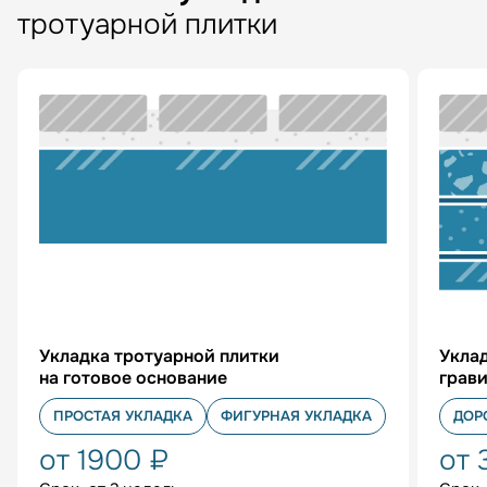
тротуарной плитки
Укладка тротуарной плитки
Уклад
на готовое основание
грав
ПРОСТАЯ УКЛАДКА
ФИГУРНАЯ УКЛАДКА
ДОР
от 1900 ₽
от 