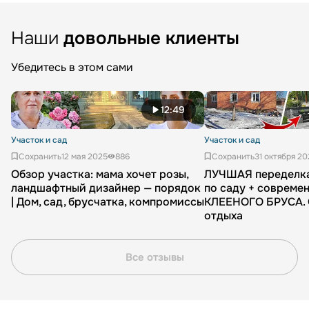
Наши
довольные клиенты
Убедитесь в этом сами
12:49
Участок и сад
Участок и сад
Сохранить
12 мая 2025
886
Сохранить
31 октября 2
Обзор участка: мама хочет розы,
ЛУЧШАЯ переделка
ландшафтный дизайнер — порядок
по саду + совреме
| Дом, сад, брусчатка, компромиссы
КЛЕЕНОГО БРУСА. 
отдыха
Все отзывы