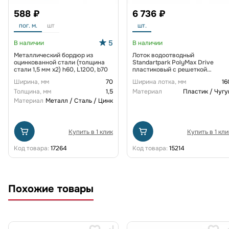
588 ₽
6 736 ₽
пог. м.
шт
шт.
5
В наличии
В наличии
Металлический бордюр из
Лоток водоотводный
оцинкованной стали (толщина
Standartpark PolyMax Drive
стали 1,5 мм x2) h60, L1200, b70
пластиковый с решеткой
щелевой чугунной ВЧ кл. D
Ширина, мм
70
Ширина лотка, мм
16
(комплект) 0805034-М
Толщина, мм
1,5
Материал
Пластик / Чугу
Материал
Металл / Сталь / Цинк
Купить в 1 клик
Купить в 1 кли
Код товара:
17264
Код товара:
15214
Похожие товары