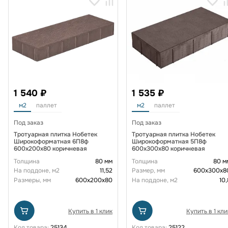
1 540 ₽
1 535 ₽
м2
паллет
м2
паллет
Под заказ
Под заказ
Тротуарная плитка Нобетек
Тротуарная плитка Нобетек
Широкоформатная 6П8ф
Широкоформатная 5П8ф
600x200x80 коричневая
600x300x80 коричневая
Толщина
80 мм
Толщина
80 м
На поддоне, м2
11,52
Размер, мм
600х300х8
Размеры, мм
600х200х80
На поддоне, м2
10,
Купить в 1 клик
Купить в 1 кли
Код товара:
25134
Код товара:
25122