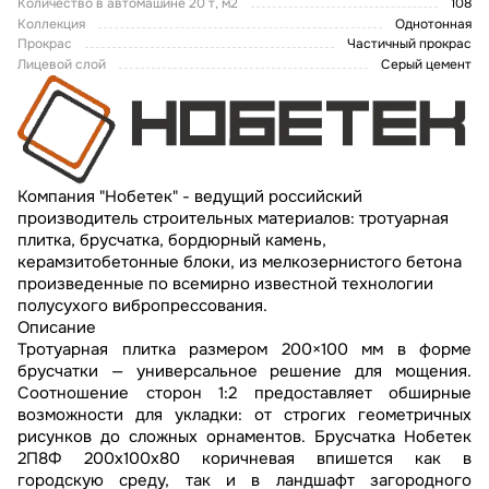
Количество в автомашине 20 т, м2
108
Коллекция
Однотонная
Прокрас
Частичный прокрас
Лицевой слой
Серый цемент
Компания "Нобетек" - ведущий российский
производитель строительных материалов: тротуарная
плитка, брусчатка, бордюрный камень,
керамзитобетонные блоки, из мелкозернистого бетона
произведенные по всемирно известной технологии
полусухого вибропрессования.
Описание
Тротуарная плитка размером 200×100 мм в форме
брусчатки — универсальное решение для мощения.
Соотношение сторон 1:2 предоставляет обширные
возможности для укладки: от строгих геометричных
рисунков до сложных орнаментов. Брусчатка Нобетек
2П8Ф 200x100x80 коричневая впишется как в
городскую среду, так и в ландшафт загородного