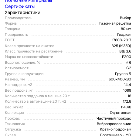
Полезные материалы
Сертификаты
Характеристики
Производитель
Выбор
Форма
Газонная решетка
Толщина
80 мм
Поверхность
Гладкая
ГОСТ
17608-2017
Класс прочности на сжатие
В25 (М350)
Класс прочности на растяжение
Btb 3.6
Марка по морозостойкости
F200
Водопоглощение, %
≤ 6
Истираемость
G2
Группа эксплуатации
Группа Б
Размер, мм
600х400х80
На поддоне, м2
14,4
Вес поддона, кг
1099
Количество поддонов в машине 20 т
18
Количество в автомашине 20 т, м2
172,8
Вес, кг/м2
114,48
Коллекция
Однотонная
Прокрас
Частичный прокрас
Технология
Вибропрессование
Отгрузка
Кратно поддонам
Склад
Богатищево - МО