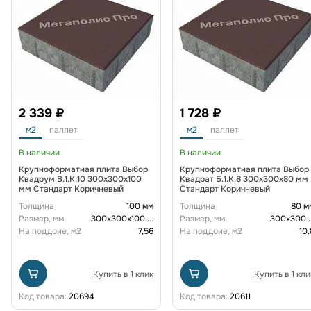
2 339 ₽
1 728 ₽
м2
паллет
м2
паллет
В наличии
В наличии
Крупноформатная плита Выбор
Крупноформатная плита Выбор
Квадрум В.1.К.10 300х300х100
Квадрат Б.1.К.8 300х300х80 мм
мм Стандарт Коричневый
Стандарт Коричневый
Толщина
100 мм
Толщина
80 м
Размер, мм
300х300х100
...
Размер, мм
300х300
.
На поддоне, м2
7,56
На поддоне, м2
10.
Купить в 1 клик
Купить в 1 кли
Код товара:
20694
Код товара:
20611