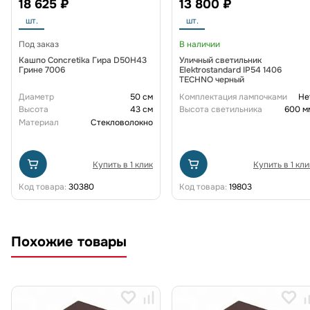
18 625 ₽
13 800 ₽
шт.
шт.
Под заказ
В наличии
Кашпо Concretika Гира D50H43
Уличный светильник
Грине 7006
Elektrostandard IP54 1406
TECHNO черный
Диаметр
50 см
Комплектация лампочками
Не
Высота
43 см
Высота светильника
600 м
Материал
Стекловолокно
Купить в 1 клик
Купить в 1 кли
Код товара:
30380
Код товара:
19803
Похожие товары