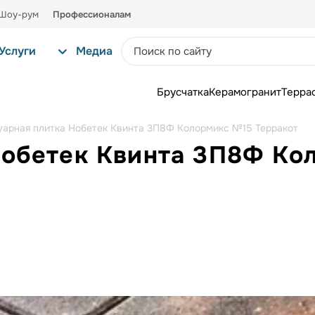
Шоу-рум
Профессионалам
Услуги
Медиа
Брусчатка
Керамогранит
Терра
уарная плитка Нобетек Квинта 3П8Ф Колормикс №15 Терракот
Нобетек Квинта 3П8Ф Ко