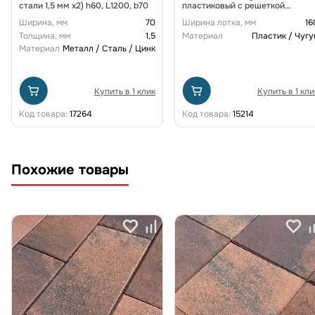
стали 1,5 мм x2) h60, L1200, b70
пластиковый с решеткой
щелевой чугунной ВЧ кл. D
Ширина, мм
70
Ширина лотка, мм
16
(комплект) 0805034-М
Толщина, мм
1,5
Материал
Пластик / Чугу
Материал
Металл / Сталь / Цинк
Купить в 1 клик
Купить в 1 кли
Код товара:
17264
Код товара:
15214
Похожие товары