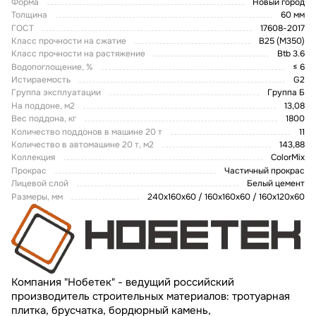
Форма
Новый город
Толщина
60 мм
ГОСТ
17608-2017
Класс прочности на сжатие
В25 (М350)
Класс прочности на растяжение
Btb 3.6
Водопоглощение, %
≤ 6
Истираемость
G2
Группа эксплуатации
Группа Б
На поддоне, м2
13,08
Вес поддона, кг
1800
Количество поддонов в машине 20 т
11
Количество в автомашине 20 т, м2
143,88
Коллекция
ColorMix
Прокрас
Частичный прокрас
Лицевой слой
Белый цемент
Размеры, мм
240х160х60 / 160х160х60 / 160х120х60
Компания "Нобетек" - ведущий российский
производитель строительных материалов: тротуарная
плитка, брусчатка, бордюрный камень,