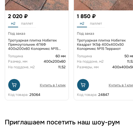
2 020 ₽
1 850 ₽
м2
паллет
м2
паллет
Под заказ
Под заказ
Тротуарная плитка Нобетек
Тротуарная плитка Нобетек
Прямоугольник 4П6Ф
Квадрат 1К5ф 400x400x50
400x200x60 Колормикс №15
Колормикс №15 Терракот
Терракот
Толщина
60 мм
Толщина
50 м
Размер, мм
400х200х60
На поддоне, м2
11,5
На поддоне, м2
11,52
Размеры, мм
400х400х5
Купить в 1 клик
Купить в 1 кли
Код товара:
25064
Код товара:
24847
Приглашаем посетить наш шоу-рум