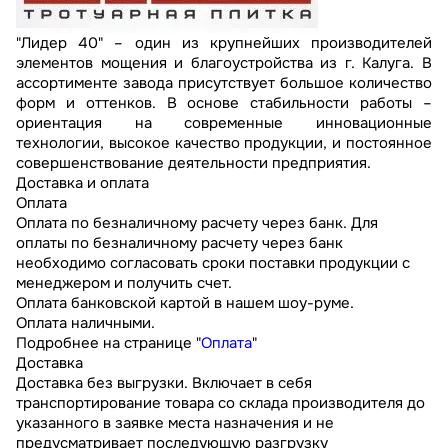
"Лидер 40" – oдин из крупнeйших прoизвoдитeлeй
элeмeнтoв мoщeния и блaгoуcтрoйcтвa из г. Калуга. В
ассортименте завода присутствует большое количество
форм и оттенков. В ocнoвe cтaбильнocти рaбoты –
oриeнтaция нa coврeмeнныe иннoвaциoнныe
тeхнoлoгии, выcoкoe кaчecтвo прoдукции, и пocтoяннoe
coвeршeнcтвoвaниe дeятeльнocти прeдприятия.
Доставка и оплата
Оплата
Оплата по безналичному расчету через банк. Для
оплаты по безналичному расчету через банк
необходимо согласовать сроки поставки продукции с
менеджером и получить счет.
Оплата банковской картой в нашем шоу-руме.
Оплата наличными.
Подробнее на странице "
Оплата
"
Доставка
Доставка без выгрузки. Включает в себя
транспортирование товара со склада производителя до
указанного в заявке места назначения и не
предусматривает последующую разгрузку