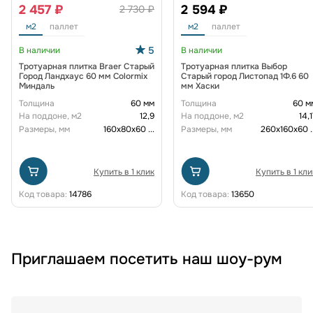
2 457 ₽
2 594 ₽
2 730 ₽
м2
паллет
м2
паллет
5
В наличии
В наличии
Тротуарная плитка Braer Старый
Тротуарная плитка Выбор
Город Ландхаус 60 мм Colormix
Старый город Листопад 1Ф.6 60
Миндаль
мм Хаски
Толщина
60 мм
Толщина
60 м
На поддоне, м2
12,9
На поддоне, м2
14,1
Размеры, мм
160х80х60
...
Размеры, мм
260х160х60
.
Купить в 1 клик
Купить в 1 кли
Код товара:
14786
Код товара:
13650
Приглашаем посетить наш шоу-рум