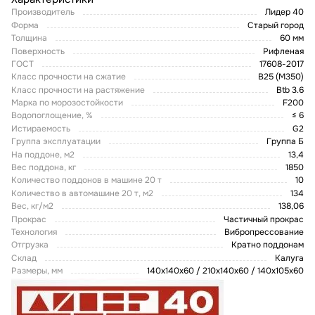
Производитель
Лидер 40
Форма
Старый город
Толщина
60 мм
Поверхность
Рифленая
ГОСТ
17608-2017
Класс прочности на сжатие
В25 (М350)
Класс прочности на растяжение
Btb 3.6
Марка по морозостойкости
F200
Водопоглощение, %
≤ 6
Истираемость
G2
Группа эксплуатации
Группа Б
На поддоне, м2
13,4
Вес поддона, кг
1850
Количество поддонов в машине 20 т
10
Количество в автомашине 20 т, м2
134
Вес, кг/м2
138,06
Прокрас
Частичный прокрас
Технология
Вибропрессование
Отгрузка
Кратно поддонам
Склад
Кaлугa
Размеры, мм
140х140х60 / 210х140х60 / 140х105х60