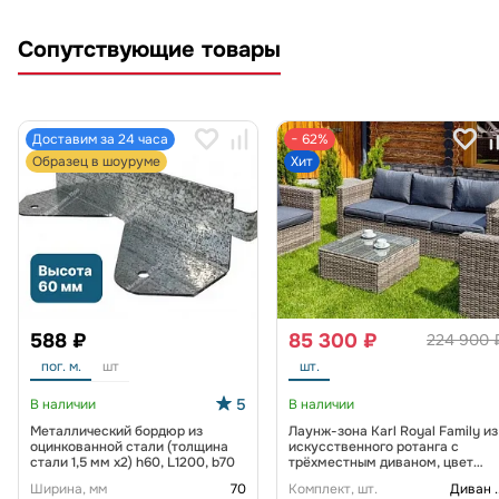
Сопутствующие товары
Доставим за 24 часа
− 62%
Образец в шоуруме
Хит
588 ₽
85 300 ₽
224 900 
пог. м.
шт
шт.
5
В наличии
В наличии
Металлический бордюр из
Лаунж-зона Karl Royal Family из
оцинкованной стали (толщина
искусственного ротанга с
стали 1,5 мм x2) h60, L1200, b70
трёхместным диваном, цвет
серый
Ширина, мм
70
Комплект, шт.
Диван
.