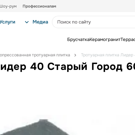
Шоу-рум
Профессионалам
Услуги
Медиа
Брусчатка
Керамогранит
Терра
опрессованная тротуарная плитка
Тротуарная плитка Лидер
Лидер 40 Старый Город 