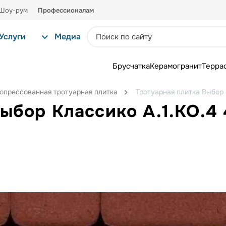
Шоу-рум
Профессионалам
Услуги
Медиа
Брусчатка
Керамогранит
Терра
опрессованная тротуарная плитка
Тротуарная плитка Выбор 
ыбор Классико А.1.КО.4