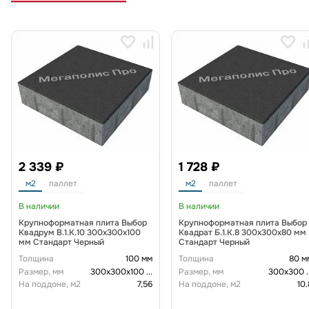
2 339 ₽
1 728 ₽
м2
паллет
м2
паллет
В наличии
В наличии
Крупноформатная плита Выбор
Крупноформатная плита Выбор
Квадрум В.1.К.10 300х300х100
Квадрат Б.1.К.8 300х300х80 мм
мм Стандарт Черный
Стандарт Черный
Толщина
100 мм
Толщина
80 м
Размер, мм
300х300х100
...
Размер, мм
300х300
.
На поддоне, м2
7,56
На поддоне, м2
10.