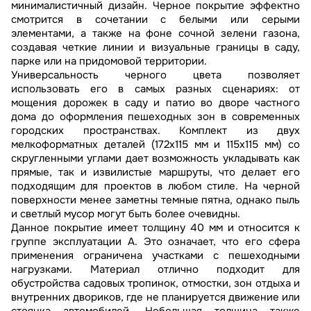
минималистичный дизайн. Черное покрытие эффектно
смотрится в сочетании с белыми или серыми
элементами, а также на фоне сочной зелени газона,
создавая четкие линии и визуальные границы в саду,
парке или на придомовой территории.
Универсальность черного цвета позволяет
использовать его в самых разных сценариях: от
мощения дорожек в саду и патио во дворе частного
дома до оформления пешеходных зон в современных
городских пространствах. Комплект из двух
мелкоформатных деталей (172х115 мм и 115х115 мм) со
скругленными углами дает возможность укладывать как
прямые, так и извилистые маршруты, что делает его
подходящим для проектов в любом стиле. На черной
поверхности менее заметны темные пятна, однако пыль
и светлый мусор могут быть более очевидны.
Данное покрытие имеет толщину 40 мм и относится к
группе эксплуатации А. Это означает, что его сфера
применения ограничена участками с пешеходными
нагрузками. Материал отлично подходит для
обустройства садовых тропинок, отмостки, зон отдыха и
внутренних двориков, где не планируется движение или
стоянка автомобилей. Небольшая толщина также