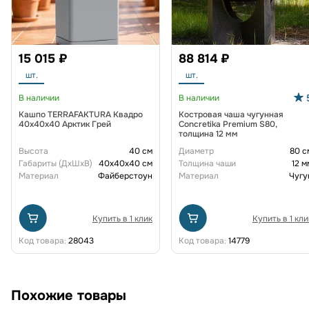
15 015 ₽
88 814 ₽
шт.
шт.
В наличии
В наличии
Кашпо TERRAFAKTURA Квадро
Костровая чаша чугунная
40x40x40 Арктик Грей
Concretika Premium S80,
толщина 12 мм
Высота
40 см
Диаметр
80 с
Габариты (ДxШxВ)
40x40x40 см
Толщина чаши
12 м
Материал
Файберстоун
Материал
Чугу
Купить в 1 клик
Купить в 1 кли
Код товара:
28043
Код товара:
14779
Похожие товары