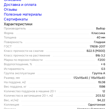
Доставка и оплата
Отзывы
Полезные материалы
Сертификаты
Характеристики
Производитель
Выбор
Форма
Классика
Толщина
40 мм
Поверхность
Гладкая
ГОСТ
17608-2017
Класс прочности на сжатие
B22.5 (M300)
Класс прочности на растяжение
Btb 3.2
Марка по морозостойкости
F200
Водопоглощение, %
≤ 6
Истираемость
G3
Группа эксплуатации
Группа А
Размер, мм
172х115х40 / 115х115х40
На поддоне, м2
19,08
Вес поддона, кг
1598
Количество поддонов в машине 20 т
12
Количество в автомашине 20 т, м2
203,52
Вес, кг/м2
94,22
Коллекция
Однотонная