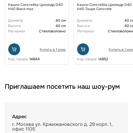
Кашпо Concretika Цилиндр D40
Кашпо Concretika Цилиндр D40
H40 Black max
H40 Taupe Concrete
Диаметр
40 см
Диаметр
40 с
Высота
40 см
Высота
40 с
Материал
Стекловолокно
Материал
Стекловолокн
Купить в 1 клик
Купить в 1 кли
Код товара:
14844
Код товара:
14852
Приглашаем посетить наш шоу-рум
Адрес
г. Москва ул. Кржижановского д. 29 корп. 1,
офис 1105