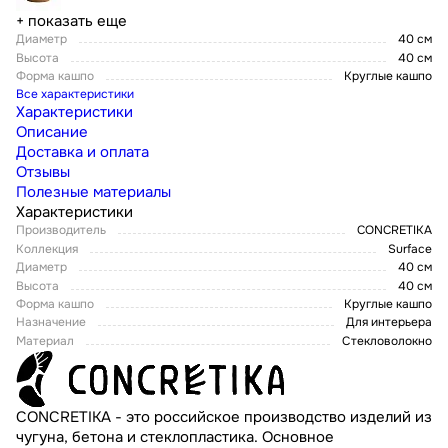
+ показать еще
Диаметр
40 см
Высота
40 см
Форма кашпо
Круглые кашпо
Все характеристики
Характеристики
Описание
Доставка и оплата
Отзывы
Полезные материалы
Характеристики
Производитель
CONCRETIKA
Коллекция
Surface
Диаметр
40 см
Высота
40 см
Форма кашпо
Круглые кашпо
Назначение
Для интерьера
Материал
Стекловолокно
CONCRETIKA - это российское производство изделий из
чугуна, бетона и стеклопластика. Основное