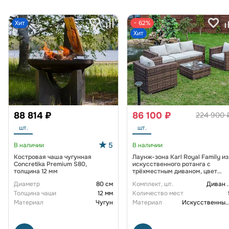
Хит
− 62%
Хит
88 814 ₽
86 100 ₽
224 900 
шт.
шт.
5
В наличии
В наличии
Костровая чаша чугунная
Лаунж-зона Karl Royal Family из
Concretika Premium S80,
искусственного ротанга с
толщина 12 мм
трёхместным диваном, цвет
коричневый
Диаметр
80 см
Комплект, шт.
Диван
.
Толщина чаши
12 мм
Количество мест
Материал
Чугун
Материал
Искусственный рот