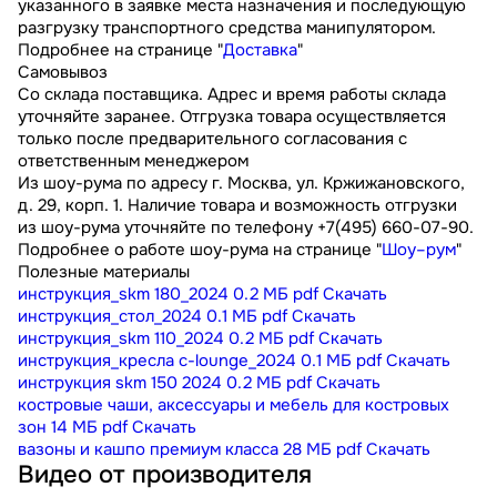
указанного в заявке места назначения и последующую
разгрузку транспортного средства манипулятором.
Подробнее на странице "
Доставка
"
Самовывоз
Со склада поставщика. Адрес и время работы склада
уточняйте заранее. Отгрузка товара осуществляется
только после предварительного согласования с
ответственным менеджером
Из шоу-рума по адресу г. Москва, ул. Кржижановского,
д. 29, корп. 1. Наличие товара и возможность отгрузки
из шоу-рума уточняйте по телефону +7(495) 660-07-90.
Подробнее о работе шоу-рума на странице "
Шоу–рум
"
Полезные материалы
инструкция_skm 180_2024
0.2 МБ
pdf
Скачать
инструкция_стол_2024
0.1 МБ
pdf
Скачать
инструкция_skm 110_2024
0.2 МБ
pdf
Скачать
инструкция_кресла c-lounge_2024
0.1 МБ
pdf
Скачать
инструкция skm 150 2024
0.2 МБ
pdf
Скачать
костровые чаши, аксессуары и мебель для костровых
зон
14 МБ
pdf
Скачать
вазоны и кашпо премиум класса
28 МБ
pdf
Скачать
Видео от производителя