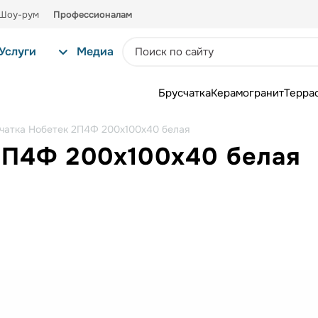
Шоу-рум
Профессионалам
Услуги
Медиа
Брусчатка
Керамогранит
Терра
чатка Нобетек 2П4Ф 200x100x40 белая
2П4Ф 200x100x40 белая