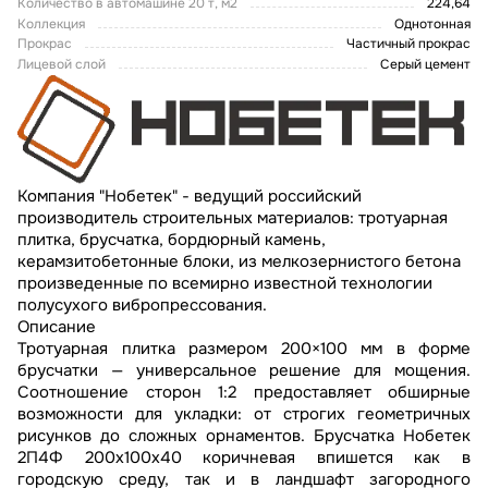
Количество в автомашине 20 т, м2
224,64
Коллекция
Однотонная
Прокрас
Частичный прокрас
Лицевой слой
Серый цемент
Компания "Нобетек" - ведущий российский
производитель строительных материалов: тротуарная
плитка, брусчатка, бордюрный камень,
керамзитобетонные блоки, из мелкозернистого бетона
произведенные по всемирно известной технологии
полусухого вибропрессования.
Описание
Тротуарная плитка размером 200×100 мм в форме
брусчатки — универсальное решение для мощения.
Соотношение сторон 1:2 предоставляет обширные
возможности для укладки: от строгих геометричных
рисунков до сложных орнаментов. Брусчатка Нобетек
2П4Ф 200x100x40 коричневая впишется как в
городскую среду, так и в ландшафт загородного