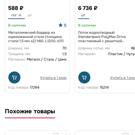
588 ₽
6 736 ₽
пог. м.
шт
шт.
5
В наличии
В наличии
Металлический бордюр из
Лоток водоотводный
оцинкованной стали (толщина
Standartpark PolyMax Drive
стали 1,5 мм x2) h60, L1200, b70
пластиковый с решеткой
щелевой чугунной ВЧ кл. D
Ширина, мм
70
Ширина лотка, мм
16
(комплект) 0805034-М
Толщина, мм
1,5
Материал
Пластик / Чугу
Материал
Металл / Сталь / Цинк
Купить в 1 клик
Купить в 1 кли
Код товара:
17264
Код товара:
15214
Похожие товары