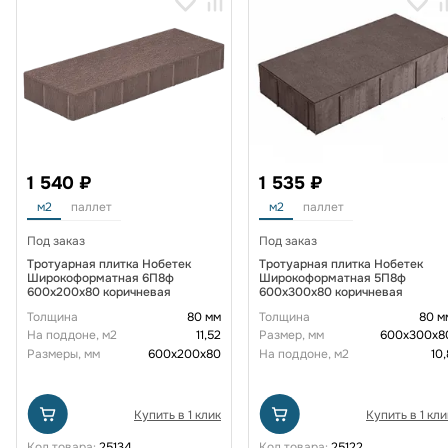
1 540 ₽
1 535 ₽
м2
паллет
м2
паллет
Под заказ
Под заказ
Тротуарная плитка Нобетек
Тротуарная плитка Нобетек
Широкоформатная 6П8ф
Широкоформатная 5П8ф
600x200x80 коричневая
600x300x80 коричневая
Толщина
80 мм
Толщина
80 м
На поддоне, м2
11,52
Размер, мм
600х300х8
Размеры, мм
600х200х80
На поддоне, м2
10,
Купить в 1 клик
Купить в 1 кли
Код товара:
25134
Код товара:
25122