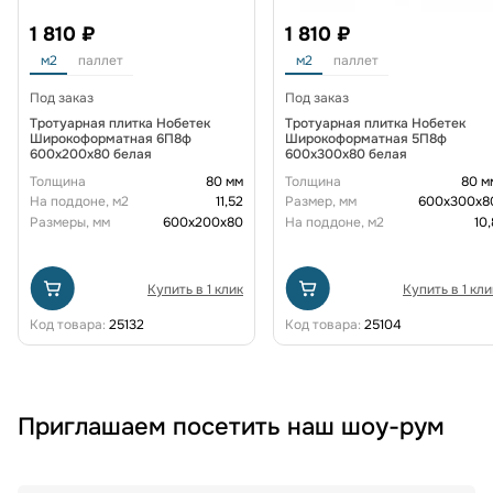
1 810 ₽
1 810 ₽
м2
паллет
м2
паллет
Под заказ
Под заказ
Тротуарная плитка Нобетек
Тротуарная плитка Нобетек
Широкоформатная 6П8ф
Широкоформатная 5П8ф
600x200x80 белая
600x300x80 белая
Толщина
80 мм
Толщина
80 м
На поддоне, м2
11,52
Размер, мм
600х300х8
Размеры, мм
600х200х80
На поддоне, м2
10,
Купить в 1 клик
Купить в 1 кли
Код товара:
25132
Код товара:
25104
Приглашаем посетить наш шоу-рум