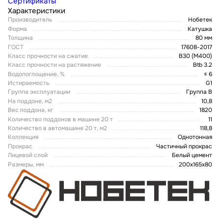
Сертификаты
Характеристики
Производитель
Нобетек
Форма
Катушка
Толщина
80 мм
ГОСТ
17608-2017
Класс прочности на сжатие
В30 (М400)
Класс прочности на растяжение
Btb 3.2
Водопоглощение, %
≤ 6
Истираемость
G1
Группа эксплуатации
Группа В
На поддоне, м2
10,8
Вес поддона, кг
1820
Количество поддонов в машине 20 т
11
Количество в автомашине 20 т, м2
118,8
Коллекция
Однотонная
Прокрас
Частичный прокрас
Лицевой слой
Белый цемент
Размеры, мм
200х165х80