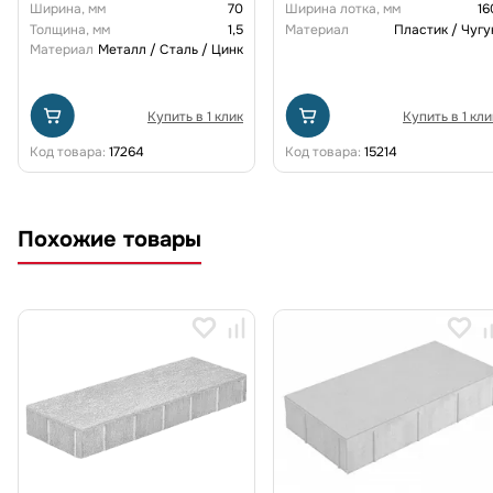
Ширина, мм
70
Ширина лотка, мм
16
(комплект) 0805034-М
Толщина, мм
1,5
Материал
Пластик / Чугу
Материал
Металл / Сталь / Цинк
Купить в 1 клик
Купить в 1 кли
Код товара:
17264
Код товара:
15214
Похожие товары