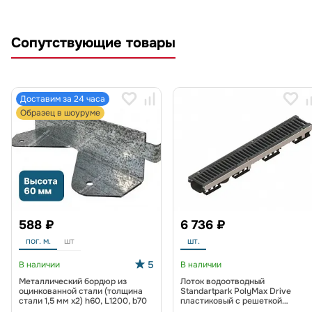
Сопутствующие товары
Доставим за 24 часа
Образец в шоуруме
588 ₽
6 736 ₽
пог. м.
шт
шт.
5
В наличии
В наличии
Металлический бордюр из
Лоток водоотводный
оцинкованной стали (толщина
Standartpark PolyMax Drive
стали 1,5 мм x2) h60, L1200, b70
пластиковый с решеткой
щелевой чугунной ВЧ кл. D