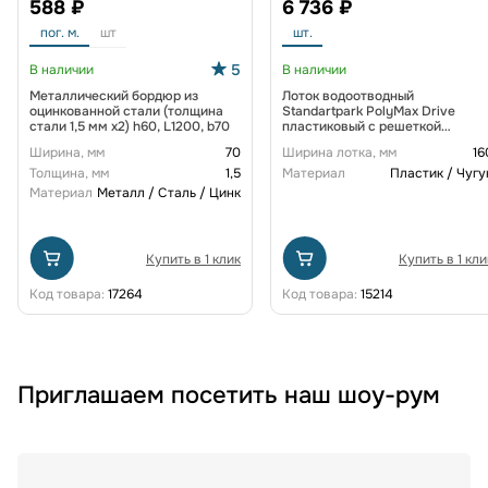
588 ₽
6 736 ₽
пог. м.
шт
шт.
5
В наличии
В наличии
Металлический бордюр из
Лоток водоотводный
оцинкованной стали (толщина
Standartpark PolyMax Drive
стали 1,5 мм x2) h60, L1200, b70
пластиковый с решеткой
щелевой чугунной ВЧ кл. D
Ширина, мм
70
Ширина лотка, мм
16
(комплект) 0805034-М
Толщина, мм
1,5
Материал
Пластик / Чугу
Материал
Металл / Сталь / Цинк
Купить в 1 клик
Купить в 1 кли
Код товара:
17264
Код товара:
15214
Приглашаем посетить наш шоу-рум