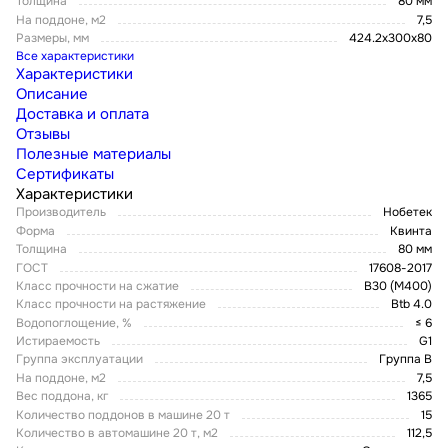
Толщина
80 мм
На поддоне, м2
7,5
Размеры, мм
424.2x300x80
Все характеристики
Характеристики
Описание
Доставка и оплата
Отзывы
Полезные материалы
Сертификаты
Характеристики
Производитель
Нобетек
Форма
Квинта
Толщина
80 мм
ГОСТ
17608-2017
Класс прочности на сжатие
В30 (М400)
Класс прочности на растяжение
Btb 4.0
Водопоглощение, %
≤ 6
Истираемость
G1
Группа эксплуатации
Группа В
На поддоне, м2
7,5
Вес поддона, кг
1365
Количество поддонов в машине 20 т
15
Количество в автомашине 20 т, м2
112,5