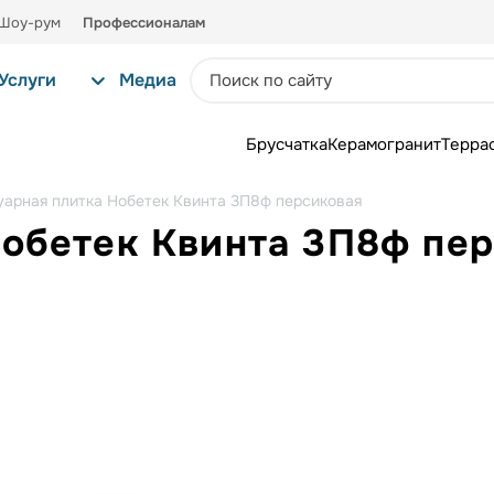
Шоу-рум
Профессионалам
Услуги
Медиа
Брусчатка
Керамогранит
Терра
уарная плитка Нобетек Квинта 3П8ф персиковая
Нобетек Квинта 3П8ф пе