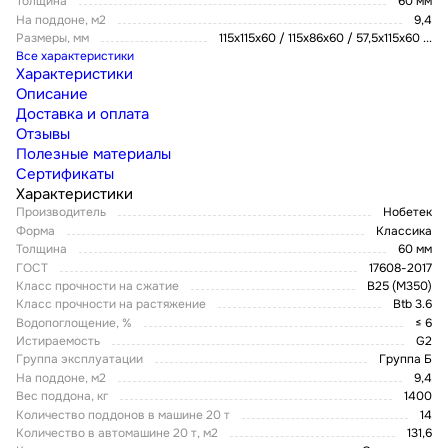
Толщина
60 мм
На поддоне, м2
9,4
Размеры, мм
115х115х60 / 115х86х60 / 57,5x115x60
...
Все характеристики
Характеристики
Описание
Доставка и оплата
Отзывы
Полезные материалы
Сертификаты
Характеристики
Производитель
Нобетек
Форма
Классика
Толщина
60 мм
ГОСТ
17608-2017
Класс прочности на сжатие
В25 (М350)
Класс прочности на растяжение
Btb 3.6
Водопоглощение, %
≤ 6
Истираемость
G2
Группа эксплуатации
Группа Б
На поддоне, м2
9,4
Вес поддона, кг
1400
Количество поддонов в машине 20 т
14
Количество в автомашине 20 т, м2
131,6