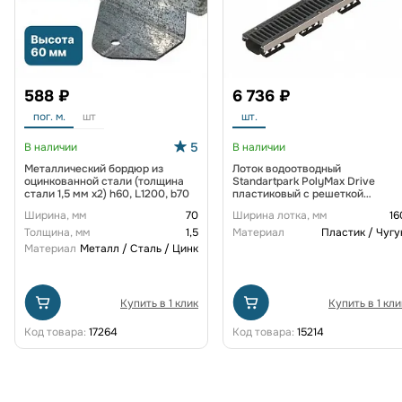
588 ₽
6 736 ₽
пог. м.
шт
шт.
5
В наличии
В наличии
Металлический бордюр из
Лоток водоотводный
оцинкованной стали (толщина
Standartpark PolyMax Drive
стали 1,5 мм x2) h60, L1200, b70
пластиковый с решеткой
щелевой чугунной ВЧ кл. D
Ширина, мм
70
Ширина лотка, мм
16
(комплект) 0805034-М
Толщина, мм
1,5
Материал
Пластик / Чугу
Материал
Металл / Сталь / Цинк
Купить в 1 клик
Купить в 1 кли
Код товара:
17264
Код товара:
15214