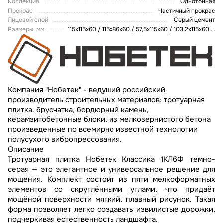
Коллекция
Однотонная
Прокрас
Частичный прокрас
Лицевой слой
Серый цемент
Размеры, мм
115х115х60 / 115х86х60 / 57,5x115x60 / 103,2x115x60
...
Компания "Нобетек" - ведущий российский
производитель строительных материалов: тротуарная
плитка, брусчатка, бордюрный камень,
керамзитобетонные блоки, из мелкозернистого бетона
произведенные по всемирно известной технологии
полусухого вибропрессования.
Описание
Тротуарная плитка Нобетек Классика 1КЛ6Ф темно-
серая — это элегантное и универсальное решение для
мощения. Комплект состоит из пяти мелкоформатных
элементов со скруглёнными углами, что придаёт
мощёной поверхности мягкий, плавный рисунок. Такая
форма позволяет легко создавать извилистые дорожки,
подчеркивая естественность ландшафта.