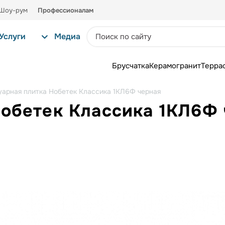
Шоу-рум
Профессионалам
Услуги
Медиа
Брусчатка
Керамогранит
Терра
уарная плитка Нобетек Классика 1КЛ6Ф черная
Нобетек Классика 1КЛ6Ф