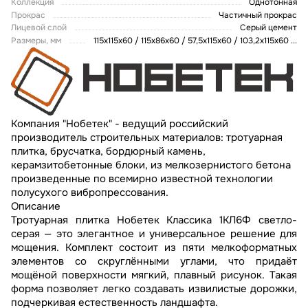
Коллекция
Однотонная
Прокрас
Частичный прокрас
Лицевой слой
Серый цемент
Размеры, мм
115х115х60 / 115х86х60 / 57,5x115x60 / 103,2x115x60
...
Компания "Нобетек" - ведущий российский
производитель строительных материалов: тротуарная
плитка, брусчатка, бордюрный камень,
керамзитобетонные блоки, из мелкозернистого бетона
произведенные по всемирно известной технологии
полусухого вибропрессования.
Описание
Тротуарная плитка Нобетек Классика 1КЛ6Ф светло-
серая — это элегантное и универсальное решение для
мощения. Комплект состоит из пяти мелкоформатных
элементов со скруглёнными углами, что придаёт
мощёной поверхности мягкий, плавный рисунок. Такая
форма позволяет легко создавать извилистые дорожки,
подчеркивая естественность ландшафта.