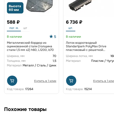
588 ₽
6 736 ₽
пог. м.
шт
шт.
5
В наличии
В наличии
Металлический бордюр из
Лоток водоотводный
оцинкованной стали (толщина
Standartpark PolyMax Drive
стали 1,5 мм x2) h60, L1200, b70
пластиковый с решеткой
щелевой чугунной ВЧ кл. D
Ширина, мм
70
Ширина лотка, мм
16
(комплект) 0805034-М
Толщина, мм
1,5
Материал
Пластик / Чугу
Материал
Металл / Сталь / Цинк
Купить в 1 клик
Купить в 1 кли
Код товара:
17264
Код товара:
15214
Похожие товары