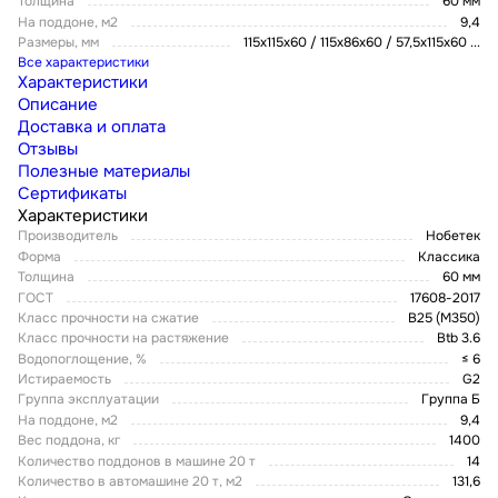
Толщина
60 мм
На поддоне, м2
9,4
Размеры, мм
115х115х60 / 115х86х60 / 57,5x115x60
...
Все характеристики
Характеристики
Описание
Доставка и оплата
Отзывы
Полезные материалы
Сертификаты
Характеристики
Производитель
Нобетек
Форма
Классика
Толщина
60 мм
ГОСТ
17608-2017
Класс прочности на сжатие
В25 (М350)
Класс прочности на растяжение
Btb 3.6
Водопоглощение, %
≤ 6
Истираемость
G2
Группа эксплуатации
Группа Б
На поддоне, м2
9,4
Вес поддона, кг
1400
Количество поддонов в машине 20 т
14
Количество в автомашине 20 т, м2
131,6