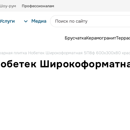
Шоу-рум
Профессионалам
Услуги
Медиа
Брусчатка
Керамогранит
Терра
уарная плитка Нобетек Широкоформатная 5П8ф 600x300x80 кра
 Нобетек Широкоформатн