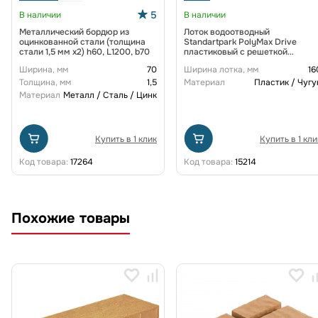
5
В наличии
В наличии
Металлический бордюр из
Лоток водоотводный
оцинкованной стали (толщина
Standartpark PolyMax Drive
стали 1,5 мм x2) h60, L1200, b70
пластиковый с решеткой
щелевой чугунной ВЧ кл. D
Ширина, мм
70
Ширина лотка, мм
16
(комплект) 0805034-М
Толщина, мм
1,5
Материал
Пластик / Чугу
Материал
Металл / Сталь / Цинк
Купить в 1 клик
Купить в 1 кли
Код товара:
17264
Код товара:
15214
Похожие товары