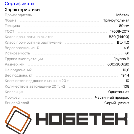
Сертификаты
Характеристики
Производитель
Нобетек
Форма
Прямоугольная
Толщина
80 мм
ГОСТ
17608-2017
Класс прочности на сжатие
В30 (М400)
Класс прочности на растяжение
Btb 4.0
Водопоглощение, %
≤ 6
Истираемость
G1
Группа эксплуатации
Группа В
Размер, мм
600х300х80
На поддоне, м2
10,8
Вес поддона, кг
1944
Количество поддонов в машине 20 т
10
Количество в автомашине 20 т, м2
108
Коллекция
Однотонная
Прокрас
Частичный прокрас
Лицевой слой
Серый цемент