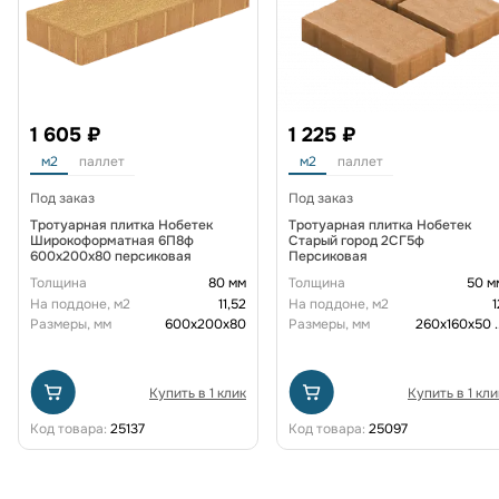
1 605 ₽
1 225 ₽
м2
паллет
м2
паллет
Под заказ
Под заказ
Тротуарная плитка Нобетек
Тротуарная плитка Нобетек
Широкоформатная 6П8ф
Старый город 2СГ5ф
600x200x80 персиковая
Персиковая
Толщина
80 мм
Толщина
50 м
На поддоне, м2
11,52
На поддоне, м2
1
Размеры, мм
600х200х80
Размеры, мм
260x160x50
.
Купить в 1 клик
Купить в 1 кли
Код товара:
25137
Код товара:
25097