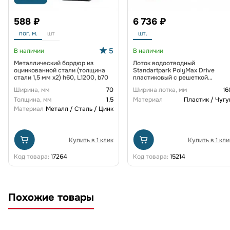
588 ₽
6 736 ₽
пог. м.
шт
шт.
5
В наличии
В наличии
Металлический бордюр из
Лоток водоотводный
оцинкованной стали (толщина
Standartpark PolyMax Drive
стали 1,5 мм x2) h60, L1200, b70
пластиковый с решеткой
щелевой чугунной ВЧ кл. D
Ширина, мм
70
Ширина лотка, мм
16
(комплект) 0805034-М
Толщина, мм
1,5
Материал
Пластик / Чугу
Материал
Металл / Сталь / Цинк
Купить в 1 клик
Купить в 1 кли
Код товара:
17264
Код товара:
15214
Похожие товары