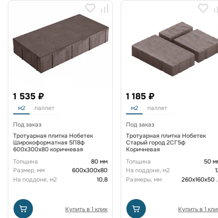
1 535 ₽
1 185 ₽
м2
паллет
м2
паллет
Под заказ
Под заказ
Тротуарная плитка Нобетек
Тротуарная плитка Нобетек
Широкоформатная 5П8ф
Старый город 2СГ5ф
600x300x80 коричневая
Коричневая
Толщина
80 мм
Толщина
50 м
Размер, мм
600х300х80
На поддоне, м2
1
На поддоне, м2
10,8
Размеры, мм
260x160x50
.
Купить в 1 клик
Купить в 1 кли