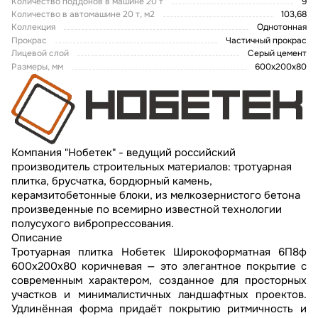
Количество поддонов в машине 20 т
9
Количество в автомашине 20 т, м2
103,68
Коллекция
Однотонная
Прокрас
Частичный прокрас
Лицевой слой
Серый цемент
Размеры, мм
600х200х80
Компания "Нобетек" - ведущий российский
производитель строительных материалов: тротуарная
плитка, брусчатка, бордюрный камень,
керамзитобетонные блоки, из мелкозернистого бетона
произведенные по всемирно известной технологии
полусухого вибропрессования.
Описание
Тротуарная плитка Нобетек Широкоформатная 6П8ф
600x200x80 коричневая — это элегантное покрытие с
современным характером, созданное для просторных
участков и минималистичных ландшафтных проектов.
Удлинённая форма придаёт покрытию ритмичность и