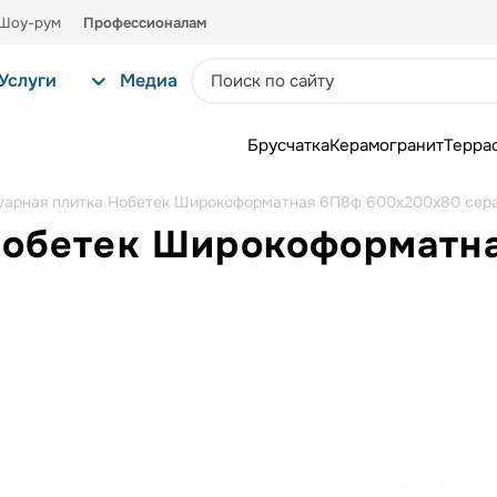
Шоу-рум
Профессионалам
Услуги
Медиа
Брусчатка
Керамогранит
Терра
уарная плитка Нобетек Широкоформатная 6П8ф 600x200x80 сер
Нобетек Широкоформатн