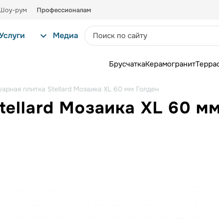
Шоу-рум
Профессионалам
Услуги
Медиа
Брусчатка
Керамогранит
Терра
уарная плитка Stellard Мозаика XL 60 мм Голден
tellard Мозаика XL 60 м