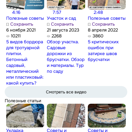
4:16
7:57
2:48
Полезные советы
Участок и сад
Полезные советы
Сохранить
Сохранить
Сохранить
6 ноября 2021
21 августа 2023
8 апреля 2022
10211
2268
3860
5 видов бордюра
Обзор участка.
5 критических
для тротуарной
Садовые
ошибок при
плитки.
дорожки из
затирке швов
Бетонный
брусчатки. Обзор
брусчатки
садовый,
и материалы. Тур
металлический
по саду
или пластиковый:
какой купить?
Смотреть все видео
Полезные статьи
Укладка
Советы и
Советы и