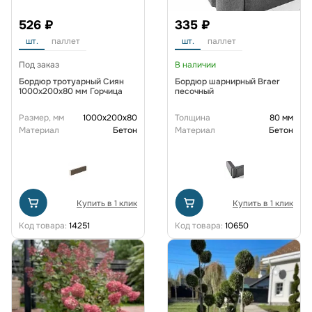
526 ₽
335 ₽
шт.
паллет
шт.
паллет
Под заказ
В наличии
Бордюр тротуарный Сиян
Бордюр шарнирный Braer
1000х200х80 мм Горчица
песочный
Размер, мм
1000x200x80
Толщина
80 мм
Материал
Бетон
Материал
Бетон
Купить в 1 клик
Купить в 1 клик
Код товара:
14251
Код товара:
10650